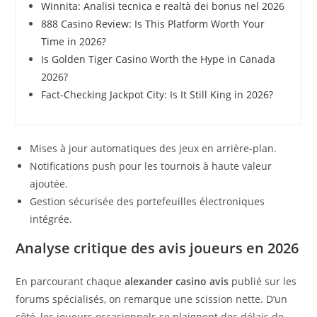
Winnita: Analisi tecnica e realtà dei bonus nel 2026
888 Casino Review: Is This Platform Worth Your
Time in 2026?
Is Golden Tiger Casino Worth the Hype in Canada
2026?
Fact-Checking Jackpot City: Is It Still King in 2026?
Mises à jour automatiques des jeux en arrière-plan.
Notifications push pour les tournois à haute valeur
ajoutée.
Gestion sécurisée des portefeuilles électroniques
intégrée.
Analyse critique des avis joueurs en 2026
En parcourant chaque
alexander casino avis
publié sur les
forums spécialisés, on remarque une scission nette. D’un
côté, les joueurs occasionnels se plaignent des délais de