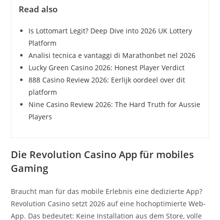
Read also
Is Lottomart Legit? Deep Dive into 2026 UK Lottery
Platform
Analisi tecnica e vantaggi di Marathonbet nel 2026
Lucky Green Casino 2026: Honest Player Verdict
888 Casino Review 2026: Eerlijk oordeel over dit
platform
Nine Casino Review 2026: The Hard Truth for Aussie
Players
Die Revolution Casino App für mobiles
Gaming
Braucht man für das mobile Erlebnis eine dedizierte App?
Revolution Casino setzt 2026 auf eine hochoptimierte Web-
App. Das bedeutet: Keine Installation aus dem Store, volle