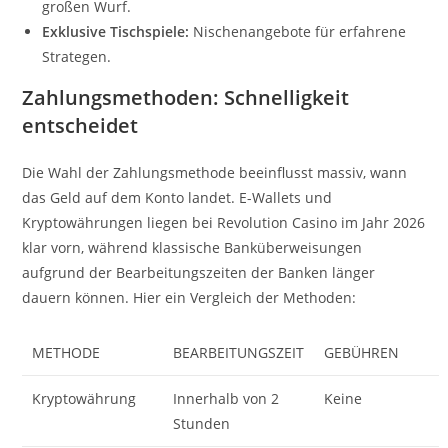
großen Wurf.
Exklusive Tischspiele:
Nischenangebote für erfahrene
Strategen.
Zahlungsmethoden: Schnelligkeit
entscheidet
Die Wahl der Zahlungsmethode beeinflusst massiv, wann
das Geld auf dem Konto landet. E-Wallets und
Kryptowährungen liegen bei Revolution Casino im Jahr 2026
klar vorn, während klassische Banküberweisungen
aufgrund der Bearbeitungszeiten der Banken länger
dauern können. Hier ein Vergleich der Methoden:
METHODE
BEARBEITUNGSZEIT
GEBÜHREN
Kryptowährung
Innerhalb von 2
Keine
Stunden