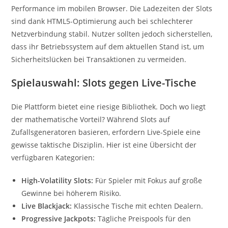
Performance im mobilen Browser. Die Ladezeiten der Slots
sind dank HTML5-Optimierung auch bei schlechterer
Netzverbindung stabil. Nutzer sollten jedoch sicherstellen,
dass ihr Betriebssystem auf dem aktuellen Stand ist, um
Sicherheitslücken bei Transaktionen zu vermeiden.
Spielauswahl: Slots gegen Live-Tische
Die Plattform bietet eine riesige Bibliothek. Doch wo liegt
der mathematische Vorteil? Während Slots auf
Zufallsgeneratoren basieren, erfordern Live-Spiele eine
gewisse taktische Disziplin. Hier ist eine Übersicht der
verfügbaren Kategorien:
High-Volatility Slots:
Für Spieler mit Fokus auf große
Gewinne bei höherem Risiko.
Live Blackjack:
Klassische Tische mit echten Dealern.
Progressive Jackpots:
Tägliche Preispools für den