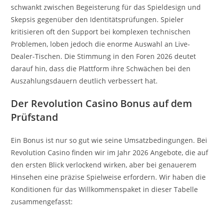
schwankt zwischen Begeisterung für das Spieldesign und
Skepsis gegenüber den Identitätsprüfungen. Spieler
kritisieren oft den Support bei komplexen technischen
Problemen, loben jedoch die enorme Auswahl an Live-
Dealer-Tischen. Die Stimmung in den Foren 2026 deutet
darauf hin, dass die Plattform ihre Schwächen bei den
Auszahlungsdauern deutlich verbessert hat.
Der Revolution Casino Bonus auf dem
Prüfstand
Ein Bonus ist nur so gut wie seine Umsatzbedingungen. Bei
Revolution Casino finden wir im Jahr 2026 Angebote, die auf
den ersten Blick verlockend wirken, aber bei genauerem
Hinsehen eine präzise Spielweise erfordern. Wir haben die
Konditionen für das Willkommenspaket in dieser Tabelle
zusammengefasst: