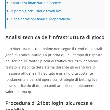
Sicurezza finanziaria e licenze
Il parco giochi: slot e tavoli live
Considerazioni finali sull’operatività
Analisi tecnica dell’infrastruttura di gioco
L’architettura di 21bet online non segue il trend dei portali
gonfi di grafica inutile. La priorità qui è il tempo di risposta
del server. Durante i picchi di traffico del 2026, abbiamo
testato la stabilità del sistema durante gli eventi live di
massima affluenza. Il risultato è una fluidità costante,
fondamentale per chi opera con strategie di betting live
dove un ritardo di due secondi annulla completamente il
valore di una quota.
Procedura di 21bet login: sicurezza e
rapidità