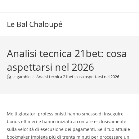
Skip
to
content
Le Bal Chaloupé
Analisi tecnica 21bet: cosa
aspettarsi nel 2026
>
gamble
>
Analisi tecnica 21bet: cosa aspettarsi nel 2026
Molti giocatori professionisti hanno smesso di inseguire
bonus effimeri e hanno iniziato a contare esclusivamente
sulla velocità di esecuzione dei pagamenti. Se il tuo attuale
bookmaker impiega più di trenta minuti per processare un