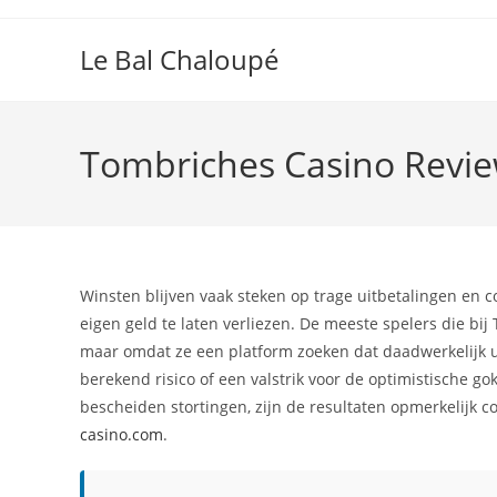
Skip
to
Le Bal Chaloupé
content
Tombriches Casino Review
Winsten blijven vaak steken op trage uitbetalingen e
eigen geld te laten verliezen. De meeste spelers die bi
maar omdat ze een platform zoeken dat daadwerkelijk uit
berekend risico of een valstrik voor de optimistische go
bescheiden stortingen, zijn de resultaten opmerkelijk
casino.com
.