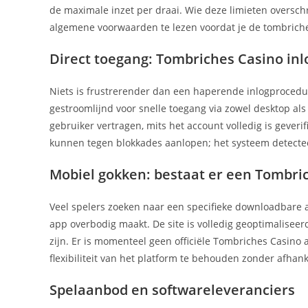
de maximale inzet per draai. Wie deze limieten overschr
algemene voorwaarden te lezen voordat je de tombriche
Direct toegang: Tombriches Casino in
Niets is frustrerender dan een haperende inlogprocedur
gestroomlijnd voor snelle toegang via zowel desktop al
gebruiker vertragen, mits het account volledig is geveri
kunnen tegen blokkades aanlopen; het systeem detecteert
Mobiel gokken: bestaat er een Tombri
Veel spelers zoeken naar een specifieke downloadbare ap
app overbodig maakt. De site is volledig geoptimalise
zijn. Er is momenteel geen officiële Tombriches Casino 
flexibiliteit van het platform te behouden zonder afhanke
Spelaanbod en softwareleveranciers