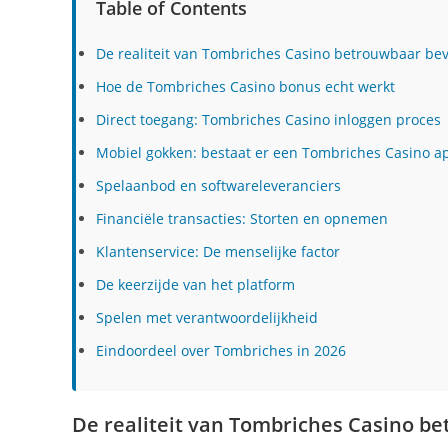
Table of Contents
De realiteit van Tombriches Casino betrouwbaar be
Hoe de Tombriches Casino bonus echt werkt
Direct toegang: Tombriches Casino inloggen proces
Mobiel gokken: bestaat er een Tombriches Casino a
Spelaanbod en softwareleveranciers
Financiële transacties: Storten en opnemen
Klantenservice: De menselijke factor
De keerzijde van het platform
Spelen met verantwoordelijkheid
Eindoordeel over Tombriches in 2026
De realiteit van Tombriches Casino 