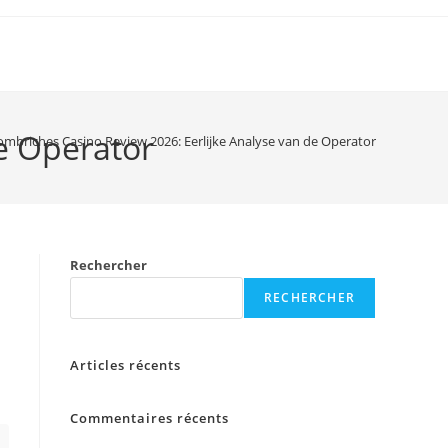
e Operator
ombriches Casino Review 2026: Eerlijke Analyse van de Operator
Rechercher
RECHERCHER
Articles récents
Commentaires récents