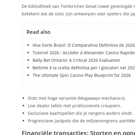
De bibliotheek van Tombriches bevat zowel gevestigde na
betekent dat de slots zijn ontworpen voor spelers die ja
Read also
Viva Sorte Brasil: O Comparativo Definitivo de 2026
Tutoriel 2026 : Accéder à Alexander Casino Rapid
Bally Bet Ontario: A Critical 2026 Evaluation
Bettime è la scelta definitiva per i giocatori nel 20
The Ultimate Spin Casino Play Blueprint for 2026
Slots met hoge variantie (Megaways-mechanics).
Live dealer tafels met professionele croupiers.
Exclusieve kaartspellen die je nergens anders vindt.
Progressieve jackpots die de miljoenengrens aantikk
Financiële transacties: Storten en o