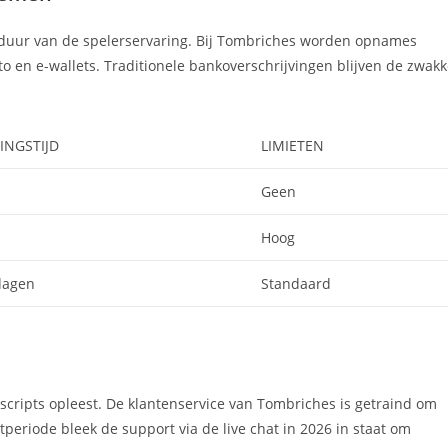
nsduur van de spelerservaring. Bij Tombriches worden opnames
 en e-wallets. Traditionele bankoverschrijvingen blijven de zwak
INGSTIJD
LIMIETEN
Geen
Hoog
dagen
Standaard
scripts opleest. De klantenservice van Tombriches is getraind om
periode bleek de support via de live chat in 2026 in staat om