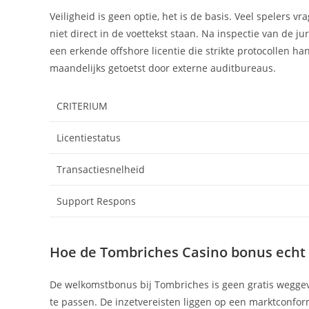
Veiligheid is geen optie, het is de basis. Veel spelers v
niet direct in de voettekst staan. Na inspectie van de j
een erkende offshore licentie die strikte protocollen ha
maandelijks getoetst door externe auditbureaus.
CRITERIUM
Licentiestatus
Transactiesnelheid
Support Respons
Hoe de Tombriches Casino bonus echt
De welkomstbonus bij Tombriches is geen gratis weggev
te passen. De inzetvereisten liggen op een marktconform