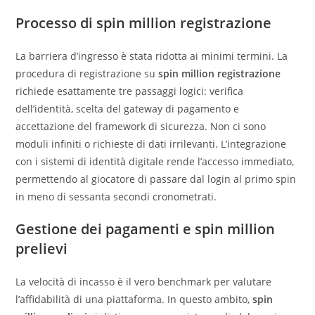
Processo di spin million registrazione
La barriera d’ingresso è stata ridotta ai minimi termini. La
procedura di registrazione su
spin million registrazione
richiede esattamente tre passaggi logici: verifica
dell’identità, scelta del gateway di pagamento e
accettazione del framework di sicurezza. Non ci sono
moduli infiniti o richieste di dati irrilevanti. L’integrazione
con i sistemi di identità digitale rende l’accesso immediato,
permettendo al giocatore di passare dal login al primo spin
in meno di sessanta secondi cronometrati.
Gestione dei pagamenti e spin million
prelievi
La velocità di incasso è il vero benchmark per valutare
l’affidabilità di una piattaforma. In questo ambito,
spin