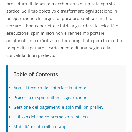
procedura di deposito macchinosa o di un catalogo slot
statico. Se il tuo obiettivo è trasformare ogni sessione in
un’operazione chirurgica di pura probabilità, smetti di
cercare il bonus perfetto e inizia a guardare la velocità di
esecuzione.
spin million
non è l’ennesimo portale
amatoriale, ma un’infrastruttura progettata per chi non ha
tempo di aspettare il caricamento di una pagina o la
convalida di un prelievo.
Table of Contents
Analisi tecnica dell’interfaccia utente
Processo di spin million registrazione
Gestione dei pagamenti e spin million prelievi
Utilizzo del codice promo spin million
Mobilità e spin million app