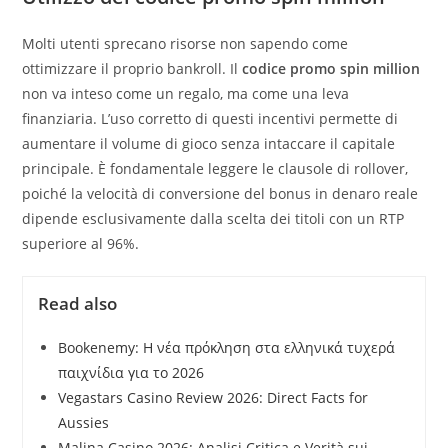
Molti utenti sprecano risorse non sapendo come
ottimizzare il proprio bankroll. Il
codice promo spin million
non va inteso come un regalo, ma come una leva
finanziaria. L’uso corretto di questi incentivi permette di
aumentare il volume di gioco senza intaccare il capitale
principale. È fondamentale leggere le clausole di rollover,
poiché la velocità di conversione del bonus in denaro reale
dipende esclusivamente dalla scelta dei titoli con un RTP
superiore al 96%.
Read also
Bookenemy: Η νέα πρόκληση στα ελληνικά τυχερά
παιχνίδια για το 2026
Vegastars Casino Review 2026: Direct Facts for
Aussies
Malina Casino 2026: Analisi Critica e Verità sui