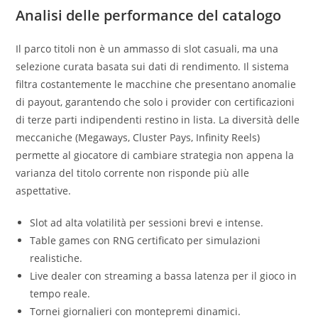
Analisi delle performance del catalogo
Il parco titoli non è un ammasso di slot casuali, ma una
selezione curata basata sui dati di rendimento. Il sistema
filtra costantemente le macchine che presentano anomalie
di payout, garantendo che solo i provider con certificazioni
di terze parti indipendenti restino in lista. La diversità delle
meccaniche (Megaways, Cluster Pays, Infinity Reels)
permette al giocatore di cambiare strategia non appena la
varianza del titolo corrente non risponde più alle
aspettative.
Slot ad alta volatilità per sessioni brevi e intense.
Table games con RNG certificato per simulazioni
realistiche.
Live dealer con streaming a bassa latenza per il gioco in
tempo reale.
Tornei giornalieri con montepremi dinamici.