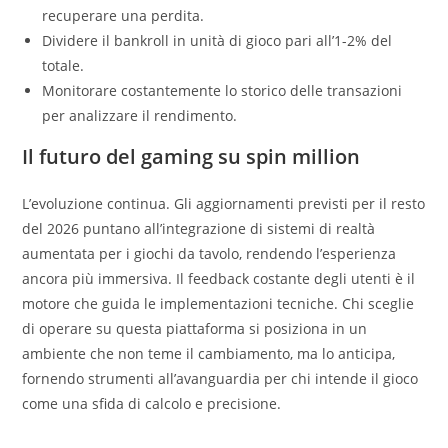
recuperare una perdita.
Dividere il bankroll in unità di gioco pari all’1-2% del
totale.
Monitorare costantemente lo storico delle transazioni
per analizzare il rendimento.
Il futuro del gaming su spin million
L’evoluzione continua. Gli aggiornamenti previsti per il resto
del 2026 puntano all’integrazione di sistemi di realtà
aumentata per i giochi da tavolo, rendendo l’esperienza
ancora più immersiva. Il feedback costante degli utenti è il
motore che guida le implementazioni tecniche. Chi sceglie
di operare su questa piattaforma si posiziona in un
ambiente che non teme il cambiamento, ma lo anticipa,
fornendo strumenti all’avanguardia per chi intende il gioco
come una sfida di calcolo e precisione.