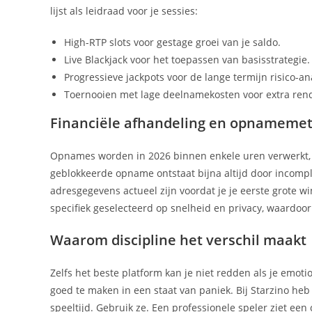
lijst als leidraad voor je sessies:
High-RTP slots voor gestage groei van je saldo.
Live Blackjack voor het toepassen van basisstrategie.
Progressieve jackpots voor de lange termijn risico-an
Toernooien met lage deelnamekosten voor extra re
Financiële afhandeling en opnameme
Opnames worden in 2026 binnen enkele uren verwerkt, mit
geblokkeerde opname ontstaat bijna altijd door incompl
adresgegevens actueel zijn voordat je je eerste grote 
specifiek geselecteerd op snelheid en privacy, waardoor 
Waarom discipline het verschil maakt
Zelfs het beste platform kan je niet redden als je emot
goed te maken in een staat van paniek. Bij Starzino heb j
speeltijd. Gebruik ze. Een professionele speler ziet een ca