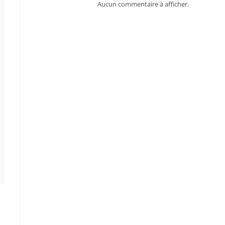
Aucun commentaire à afficher.