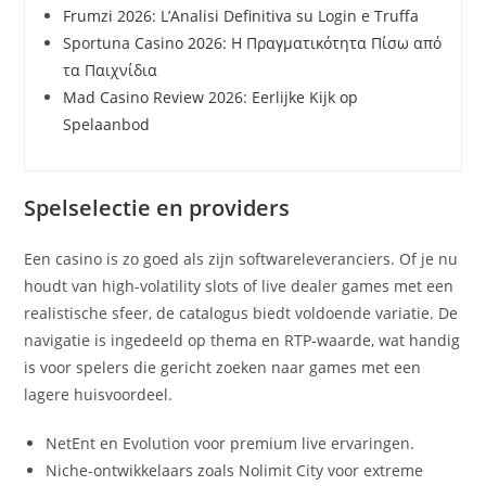
Frumzi 2026: L’Analisi Definitiva su Login e Truffa
Sportuna Casino 2026: Η Πραγματικότητα Πίσω από
τα Παιχνίδια
Mad Casino Review 2026: Eerlijke Kijk op
Spelaanbod
Spelselectie en providers
Een casino is zo goed als zijn softwareleveranciers. Of je nu
houdt van high-volatility slots of live dealer games met een
realistische sfeer, de catalogus biedt voldoende variatie. De
navigatie is ingedeeld op thema en RTP-waarde, wat handig
is voor spelers die gericht zoeken naar games met een
lagere huisvoordeel.
NetEnt en Evolution voor premium live ervaringen.
Niche-ontwikkelaars zoals Nolimit City voor extreme