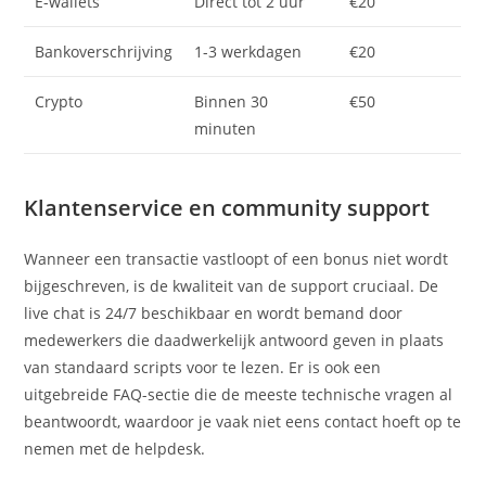
E-wallets
Direct tot 2 uur
€20
Bankoverschrijving
1-3 werkdagen
€20
Crypto
Binnen 30
€50
minuten
Klantenservice en community support
Wanneer een transactie vastloopt of een bonus niet wordt
bijgeschreven, is de kwaliteit van de support cruciaal. De
live chat is 24/7 beschikbaar en wordt bemand door
medewerkers die daadwerkelijk antwoord geven in plaats
van standaard scripts voor te lezen. Er is ook een
uitgebreide FAQ-sectie die de meeste technische vragen al
beantwoordt, waardoor je vaak niet eens contact hoeft op te
nemen met de helpdesk.