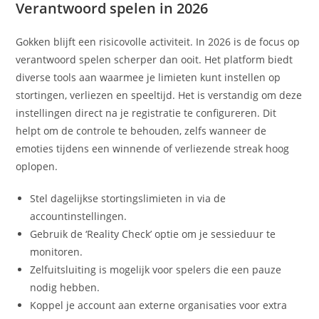
Verantwoord spelen in 2026
Gokken blijft een risicovolle activiteit. In 2026 is de focus op
verantwoord spelen scherper dan ooit. Het platform biedt
diverse tools aan waarmee je limieten kunt instellen op
stortingen, verliezen en speeltijd. Het is verstandig om deze
instellingen direct na je registratie te configureren. Dit
helpt om de controle te behouden, zelfs wanneer de
emoties tijdens een winnende of verliezende streak hoog
oplopen.
Stel dagelijkse stortingslimieten in via de
accountinstellingen.
Gebruik de ‘Reality Check’ optie om je sessieduur te
monitoren.
Zelfuitsluiting is mogelijk voor spelers die een pauze
nodig hebben.
Koppel je account aan externe organisaties voor extra