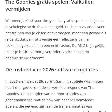
The Goonies gratis spelen: Valkuilen
vermijden
Wanneer je kiest voor the-goonies-gratis-spelen, mis je de
psychologische druk van echt geld. Dit is een voordeel voor
het trainen van je observatievermogen, maar een gevaar als
je denkt dat de gratis versie een reflectie is van je
toekomstige kansen in een echt casino. De RNG blijft gelijk,
maar je besluitvorming verandert zodra het saldo
daadwerkelijk afneemt.
De invloed van 2026 software-updates
In 2026 zien we dat Blueprint Gaming subtiele wijzigingen
heeft doorgevoerd in de server-side respons van The
Goonies. De laadtijden van de bonusrondes zijn
geoptimaliseerd, wat de flow van het spel beïnvloedt.
Spelers die gewend zijn aan de trage animaties van