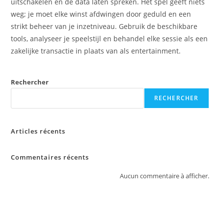
uitschakelen en de data laten spreken. Het spel geeft niets
weg; je moet elke winst afdwingen door geduld en een
strikt beheer van je inzetniveau. Gebruik de beschikbare
tools, analyseer je speelstijl en behandel elke sessie als een
zakelijke transactie in plaats van als entertainment.
Rechercher
RECHERCHER
Articles récents
Commentaires récents
Aucun commentaire à afficher.