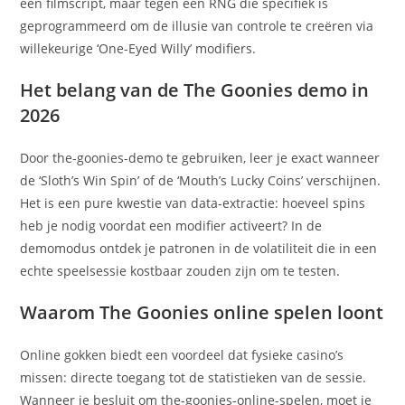
een filmscript, maar tegen een RNG die specifiek is
geprogrammeerd om de illusie van controle te creëren via
willekeurige ‘One-Eyed Willy’ modifiers.
Het belang van de The Goonies demo in
2026
Door the-goonies-demo te gebruiken, leer je exact wanneer
de ‘Sloth’s Win Spin’ of de ‘Mouth’s Lucky Coins’ verschijnen.
Het is een pure kwestie van data-extractie: hoeveel spins
heb je nodig voordat een modifier activeert? In de
demomodus ontdek je patronen in de volatiliteit die in een
echte speelsessie kostbaar zouden zijn om te testen.
Waarom The Goonies online spelen loont
Online gokken biedt een voordeel dat fysieke casino’s
missen: directe toegang tot de statistieken van de sessie.
Wanneer je besluit om the-goonies-online-spelen, moet je