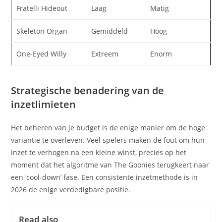
Fratelli Hideout
Laag
Matig
Skeleton Organ
Gemiddeld
Hoog
One-Eyed Willy
Extreem
Enorm
Strategische benadering van de
inzetlimieten
Het beheren van je budget is de enige manier om de hoge
variantie te overleven. Veel spelers maken de fout om hun
inzet te verhogen na een kleine winst, precies op het
moment dat het algoritme van The Goonies terugkeert naar
een ‘cool-down’ fase. Een consistente inzetmethode is in
2026 de enige verdedigbare positie.
Read also