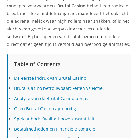
rondspeelvoorwaarden.
Brutal Casino
belooft een radicale
breuk met deze middelmatigheid, maar levert het ook echt
die adrenalinekick waar high-rollers naar snakken, of is het
slechts een goedkope verpakking voor verouderde
software? Bij het openen van
brutalcazino.com
merk je
direct dat er geen tijd is verspild aan overbodige animaties.
Table of Contents
De eerste indruk van Brutal Casino
Brutal Casino betrouwbaar: Feiten vs Fictie
Analyse van de Brutal Casino bonus
Geen Brutal Casino app nodig
Spelaanbod: Kwaliteit boven kwantiteit
Betaalmethoden en Financiële controle