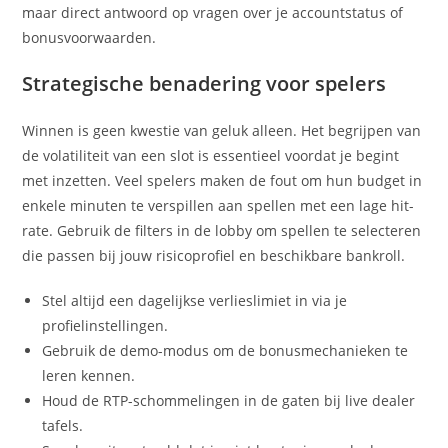
maar direct antwoord op vragen over je accountstatus of
bonusvoorwaarden.
Strategische benadering voor spelers
Winnen is geen kwestie van geluk alleen. Het begrijpen van
de volatiliteit van een slot is essentieel voordat je begint
met inzetten. Veel spelers maken de fout om hun budget in
enkele minuten te verspillen aan spellen met een lage hit-
rate. Gebruik de filters in de lobby om spellen te selecteren
die passen bij jouw risicoprofiel en beschikbare bankroll.
Stel altijd een dagelijkse verlieslimiet in via je
profielinstellingen.
Gebruik de demo-modus om de bonusmechanieken te
leren kennen.
Houd de RTP-schommelingen in de gaten bij live dealer
tafels.