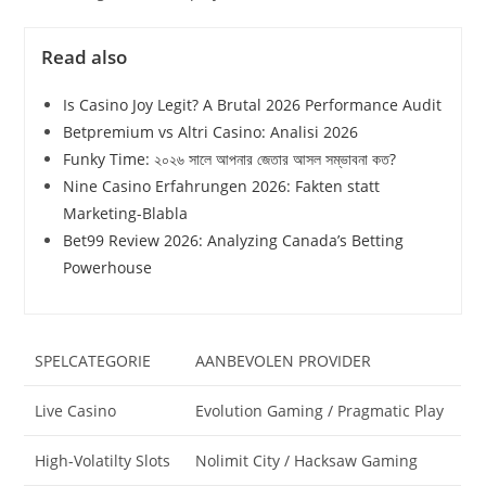
Read also
Is Casino Joy Legit? A Brutal 2026 Performance Audit
Betpremium vs Altri Casino: Analisi 2026
Funky Time: ২০২৬ সালে আপনার জেতার আসল সম্ভাবনা কত?
Nine Casino Erfahrungen 2026: Fakten statt
Marketing-Blabla
Bet99 Review 2026: Analyzing Canada’s Betting
Powerhouse
SPELCATEGORIE
AANBEVOLEN PROVIDER
Live Casino
Evolution Gaming / Pragmatic Play
High-Volatilty Slots
Nolimit City / Hacksaw Gaming