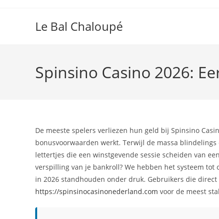
Skip
to
Le Bal Chaloupé
content
Spinsino Casino 2026: Eer
De meeste spelers verliezen hun geld bij Spinsino Casi
bonusvoorwaarden werkt. Terwijl de massa blindelings op
lettertjes die een winstgevende sessie scheiden van een 
verspilling van je bankroll? We hebben het systeem tot
in 2026 standhouden onder druk. Gebruikers die direct 
https://spinsinocasinonederland.com
voor de meest sta