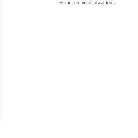
Aucun commentaire à afficher.