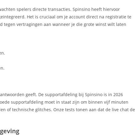
rwachten spelers directe transacties. Spinsino heeft hiervoor
eïntegreerd. Het is cruciaal om je account direct na registratie te
erd tegen vertragingen aan wanneer je die grote winst wilt laten
en.
en.
antwoorden geeft. De supportafdeling bij Spinsino is in 2026
oede supportafdeling moet in staat zijn om binnen vijf minuten
n of technische glitches. Onze tests tonen aan dat de live chat de
geving