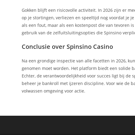
Gokken blijft een risicovolle activiteit. In 2026 zijn er 
op je stortingen, verliezen en speeltijd nog voordat je je
als een fout, maar als een kostenpost die van tevoren is 
gebruik van de zelfuitsluitingsopties die Spinsino verpl
Conclusie over Spinsino Casino
Na een grondige inspectie van alle facetten in 2026, ku
genomen moet worden. Het platform biedt een solide ba
Echter, de verantwoordelijkheid voor succes ligt bij de s
beheer je bankroll met ijzeren discipline. Voor wie de b
volwassen omgeving voor actie.