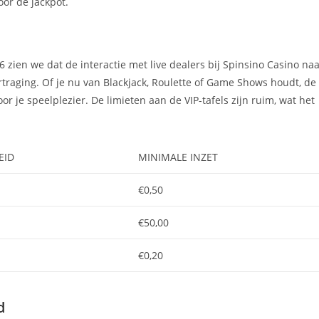
voor de jackpot.
26 zien we dat de interactie met live dealers bij Spinsino Casino na
traging. Of je nu van Blackjack, Roulette of Game Shows houdt, de
or je speelplezier. De limieten aan de VIP-tafels zijn ruim, wat het
EID
MINIMALE INZET
€0,50
€50,00
€0,20
d