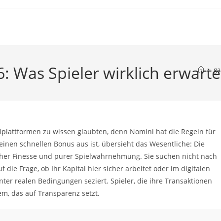
 Was Spieler wirklich erwarte
>
ga
elplattformen zu wissen glaubten, denn Nomini hat die Regeln für
einen schnellen Bonus aus ist, übersieht das Wesentliche: Die
scher Finesse und purer Spielwahrnehmung. Sie suchen nicht nach
die Frage, ob Ihr Kapital hier sicher arbeitet oder im digitalen
er realen Bedingungen seziert. Spieler, die ihre Transaktionen
m, das auf Transparenz setzt.