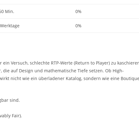
60 Min.
0%
 Werktage
0%
r ein Versuch, schlechte RTP-Werte (Return to Player) zu kaschiere
er, die auf Design und mathematische Tiefe setzen. Ob High-
l wirkt nicht wie ein überladener Katalog, sondern wie eine Boutiqu
gbar sind.
ably Fair).