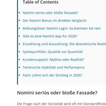
Table of Contents
Nomini seriös oder bloße Fassade?
Der Nomini Bonus im direkten Vergleich
Reibungsloser Nomini Login: So kommen Sie rein
Gibt es eine Nomini App für 2026?
Einzahlung und Auszahlung: Die ökonomische Realit
Spieleportfolio: Qualität vor Quantität
Kundensupport: Mythos oder Realität?
Technische Stabilität und Performance
Fazit: Lohnt sich der Einstieg in 2026?
Nomini seriös oder bloße Fassade?
Die Frage nach der Seriosität wird oft mit Standardflos