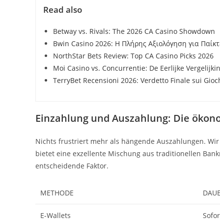
Read also
Betway vs. Rivals: The 2026 CA Casino Showdown
Bwin Casino 2026: Η Πλήρης Αξιολόγηση για Παίκ
NorthStar Bets Review: Top CA Casino Picks 2026
Moi Casino vs. Concurrentie: De Eerlijke Vergelijki
TerryBet Recensioni 2026: Verdetto Finale sui Gioc
Einzahlung und Auszahlung: Die ökono
Nichts frustriert mehr als hängende Auszahlungen. Wir
bietet eine exzellente Mischung aus traditionellen Ban
entscheidende Faktor.
METHODE
DAU
E-Wallets
Sofor