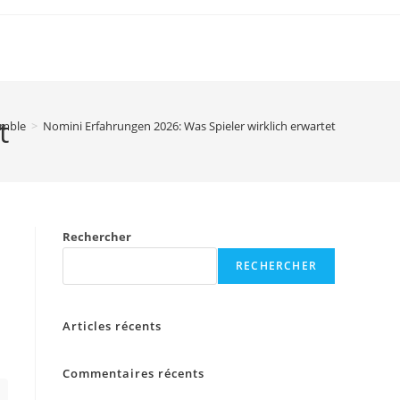
t
mble
>
Nomini Erfahrungen 2026: Was Spieler wirklich erwartet
Rechercher
RECHERCHER
Articles récents
Commentaires récents