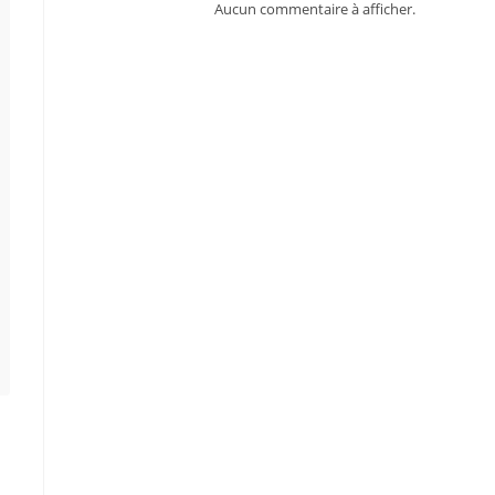
Aucun commentaire à afficher.