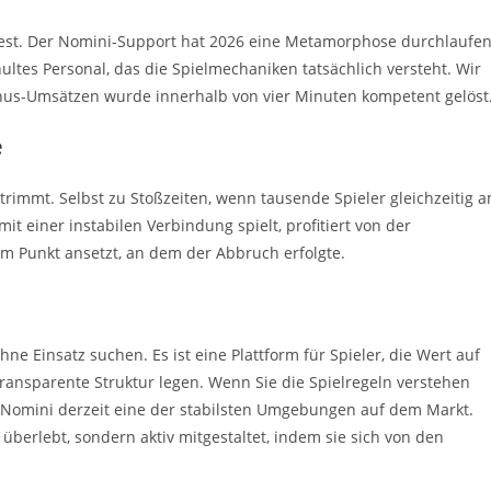
rliest. Der Nomini-Support hat 2026 eine Metamorphose durchlaufen
ultes Personal, das die Spielmechaniken tatsächlich versteht. Wir
nus-Umsätzen wurde innerhalb von vier Minuten kompetent gelöst
e
etrimmt. Selbst zu Stoßzeiten, wenn tausende Spieler gleichzeitig a
it einer instabilen Verbindung spielt, profitiert von der
m Punkt ansetzt, an dem der Abbruch erfolgte.
hne Einsatz suchen. Es ist eine Plattform für Spieler, die Wert auf
ransparente Struktur legen. Wenn Sie die Spielregeln verstehen
 Nomini derzeit eine der stabilsten Umgebungen auf dem Markt.
 überlebt, sondern aktiv mitgestaltet, indem sie sich von den