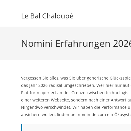
Skip
to
Le Bal Chaloupé
content
Nomini Erfahrungen 2026:
Vergessen Sie alles, was Sie über generische Glücksspi
das Jahr 2026 radikal umgeschrieben. Wer hier nur auf 
Plattform operiert an der Grenze zwischen technologi
einer weiteren Webseite, sondern nach einer Antwort auf 
Nirgendwo verschwindet. Wir haben die Performance unt
absichern wollen, finden bei
nominide.com
ein Ökosyste