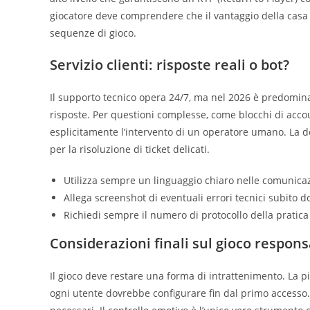
giocatore deve comprendere che il vantaggio della casa
sequenze di gioco.
Servizio clienti: risposte reali o bot?
Il supporto tecnico opera 24/7, ma nel 2026 è predominante
risposte. Per questioni complesse, come blocchi di acco
esplicitamente l’intervento di un operatore umano. La do
per la risoluzione di ticket delicati.
Utilizza sempre un linguaggio chiaro nelle comunicazi
Allega screenshot di eventuali errori tecnici subito dop
Richiedi sempre il numero di protocollo della pratica
Considerazioni finali sul gioco respons
Il gioco deve restare una forma di intrattenimento. La p
ogni utente dovrebbe configurare fin dal primo accesso. 