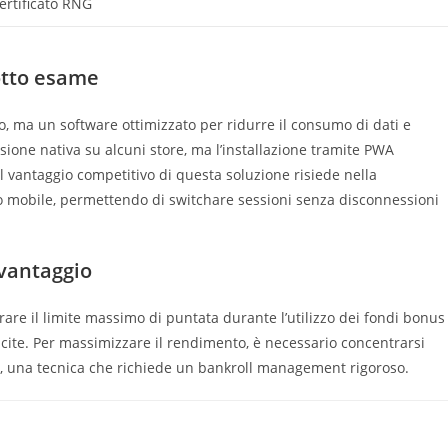
ertificato RNG
otto esame
, ma un software ottimizzato per ridurre il consumo di dati e
ione nativa su alcuni store, ma l’installazione tramite PWA
l vantaggio competitivo di questa soluzione risiede nella
ivo mobile, permettendo di switchare sessioni senza disconnessioni
vantaggio
orare il limite massimo di puntata durante l’utilizzo dei fondi bonus
ncite. Per massimizzare il rendimento, è necessario concentrarsi
sa, una tecnica che richiede un bankroll management rigoroso.