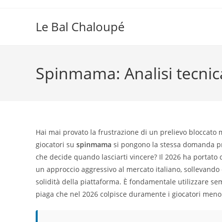
Skip
to
Le Bal Chaloupé
content
Spinmama: Analisi tecnic
Hai mai provato la frustrazione di un prelievo bloccato 
giocatori su
spinmama
si pongono la stessa domanda pri
che decide quando lasciarti vincere? Il 2026 ha portato
un approccio aggressivo al mercato italiano, sollevando d
solidità della piattaforma. È fondamentale utilizzare semp
piaga che nel 2026 colpisce duramente i giocatori meno 