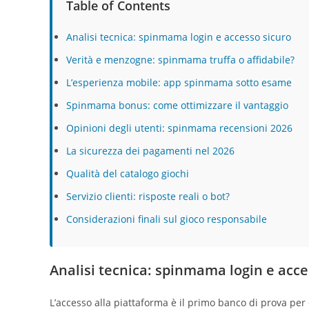
Table of Contents
Analisi tecnica: spinmama login e accesso sicuro
Verità e menzogne: spinmama truffa o affidabile?
L’esperienza mobile: app spinmama sotto esame
Spinmama bonus: come ottimizzare il vantaggio
Opinioni degli utenti: spinmama recensioni 2026
La sicurezza dei pagamenti nel 2026
Qualità del catalogo giochi
Servizio clienti: risposte reali o bot?
Considerazioni finali sul gioco responsabile
Analisi tecnica: spinmama login e acce
L’accesso alla piattaforma è il primo banco di prova per 