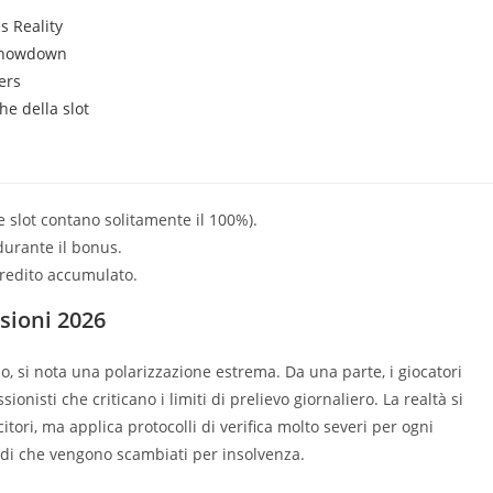
s Reality
 Showdown
ers
e della slot
le slot contano solitamente il 100%).
durante il bonus.
credito accumulato.
sioni 2026
, si nota una polarizzazione estrema. Da una parte, i giocatori
ssionisti che criticano i limiti di prelievo giornaliero. La realtà si
tori, ma applica protocolli di verifica molto severi per ogni
rdi che vengono scambiati per insolvenza.