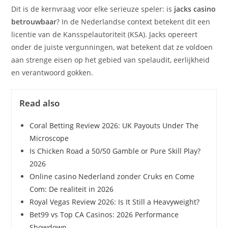
Dit is de kernvraag voor elke serieuze speler: is
jacks casino
betrouwbaar
? In de Nederlandse context betekent dit een
licentie van de Kansspelautoriteit (KSA). Jacks opereert
onder de juiste vergunningen, wat betekent dat ze voldoen
aan strenge eisen op het gebied van spelaudit, eerlijkheid
en verantwoord gokken.
Read also
Coral Betting Review 2026: UK Payouts Under The
Microscope
Is Chicken Road a 50/50 Gamble or Pure Skill Play?
2026
Online casino Nederland zonder Cruks en Come
Com: De realiteit in 2026
Royal Vegas Review 2026: Is It Still a Heavyweight?
Bet99 vs Top CA Casinos: 2026 Performance
Showdown