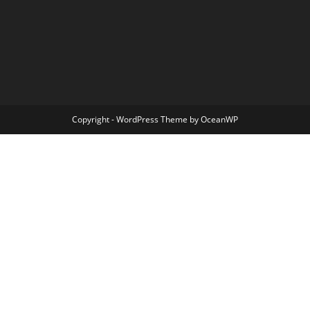
Copyright - WordPress Theme by OceanWP