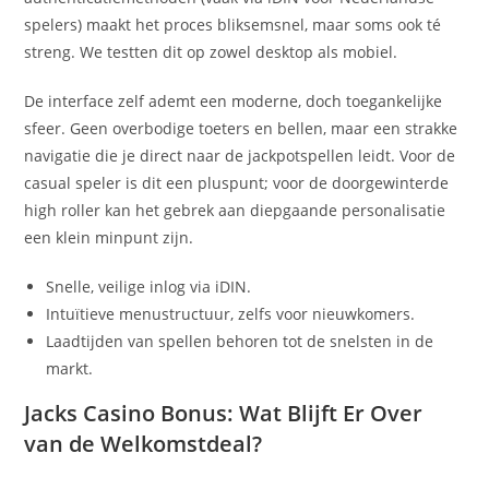
spelers) maakt het proces bliksemsnel, maar soms ook té
streng. We testten dit op zowel desktop als mobiel.
De interface zelf ademt een moderne, doch toegankelijke
sfeer. Geen overbodige toeters en bellen, maar een strakke
navigatie die je direct naar de jackpotspellen leidt. Voor de
casual speler is dit een pluspunt; voor de doorgewinterde
high roller kan het gebrek aan diepgaande personalisatie
een klein minpunt zijn.
Snelle, veilige inlog via iDIN.
Intuïtieve menustructuur, zelfs voor nieuwkomers.
Laadtijden van spellen behoren tot de snelsten in de
markt.
Jacks Casino Bonus: Wat Blijft Er Over
van de Welkomstdeal?