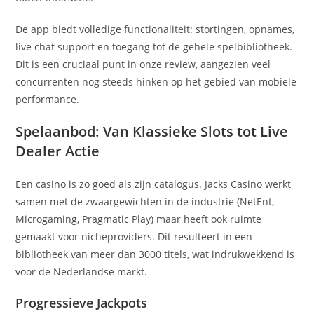
De app biedt volledige functionaliteit: stortingen, opnames,
live chat support en toegang tot de gehele spelbibliotheek.
Dit is een cruciaal punt in onze review, aangezien veel
concurrenten nog steeds hinken op het gebied van mobiele
performance.
Spelaanbod: Van Klassieke Slots tot Live
Dealer Actie
Een casino is zo goed als zijn catalogus. Jacks Casino werkt
samen met de zwaargewichten in de industrie (NetEnt,
Microgaming, Pragmatic Play) maar heeft ook ruimte
gemaakt voor nicheproviders. Dit resulteert in een
bibliotheek van meer dan 3000 titels, wat indrukwekkend is
voor de Nederlandse markt.
Progressieve Jackpots