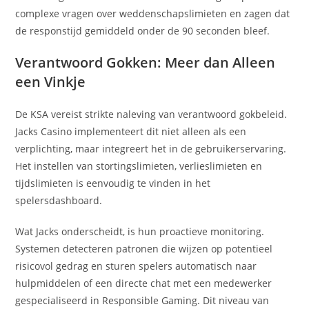
complexe vragen over weddenschapslimieten en zagen dat
de responstijd gemiddeld onder de 90 seconden bleef.
Verantwoord Gokken: Meer dan Alleen
een Vinkje
De KSA vereist strikte naleving van verantwoord gokbeleid.
Jacks Casino implementeert dit niet alleen als een
verplichting, maar integreert het in de gebruikerservaring.
Het instellen van stortingslimieten, verlieslimieten en
tijdslimieten is eenvoudig te vinden in het
spelersdashboard.
Wat Jacks onderscheidt, is hun proactieve monitoring.
Systemen detecteren patronen die wijzen op potentieel
risicovol gedrag en sturen spelers automatisch naar
hulpmiddelen of een directe chat met een medewerker
gespecialiseerd in Responsible Gaming. Dit niveau van