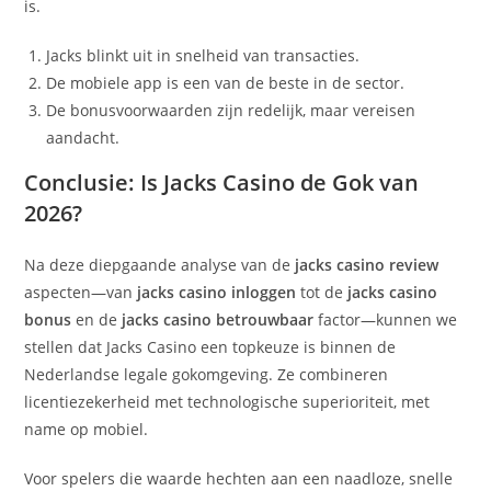
is.
Jacks blinkt uit in snelheid van transacties.
De mobiele app is een van de beste in de sector.
De bonusvoorwaarden zijn redelijk, maar vereisen
aandacht.
Conclusie: Is Jacks Casino de Gok van
2026?
Na deze diepgaande analyse van de
jacks casino review
aspecten—van
jacks casino inloggen
tot de
jacks casino
bonus
en de
jacks casino betrouwbaar
factor—kunnen we
stellen dat Jacks Casino een topkeuze is binnen de
Nederlandse legale gokomgeving. Ze combineren
licentiezekerheid met technologische superioriteit, met
name op mobiel.
Voor spelers die waarde hechten aan een naadloze, snelle