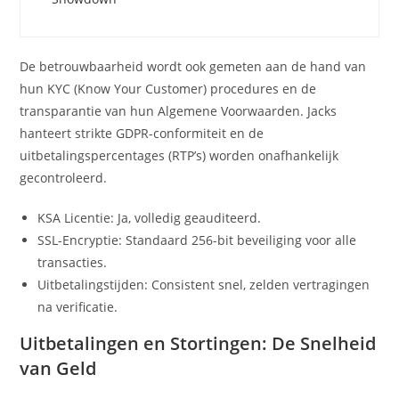
De betrouwbaarheid wordt ook gemeten aan de hand van
hun KYC (Know Your Customer) procedures en de
transparantie van hun Algemene Voorwaarden. Jacks
hanteert strikte GDPR-conformiteit en de
uitbetalingspercentages (RTP’s) worden onafhankelijk
gecontroleerd.
KSA Licentie: Ja, volledig geauditeerd.
SSL-Encryptie: Standaard 256-bit beveiliging voor alle
transacties.
Uitbetalingstijden: Consistent snel, zelden vertragingen
na verificatie.
Uitbetalingen en Stortingen: De Snelheid
van Geld