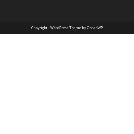
Copyright - WordPress Theme by OceanWP