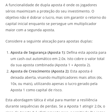
A funcionalidade de dupla aposta é onde os jogadores
sérios maximizam a proteção do seu investimento. O
objetivo não é dobrar o lucro, mas sim garantir o retorno do
capital inicial enquanto se persegue um multiplicador
maior com a segunda aposta.
Considere a seguinte alocação para apostas duplas:
Aposta de Segurança (Aposta 1):
Defina esta aposta para
um cash-out automático em 2.0x. Isto cobre o valor total
da sua aposta combinada (Aposta 1 + Aposta 2).
Aposta de Crescimento (Aposta 2):
Esta aposta é
deixada aberta, visando multiplicadores mais altos (4x,
10x, ou mais), utilizando apenas o lucro gerado pela
Aposta 1 como capital de risco.
Esta abordagem tática é vital para manter a resiliência
durante sequências de perdas. Se a Aposta 1 atingir 2.0x, o