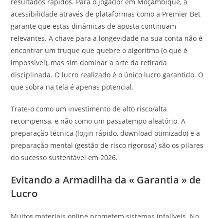
resultados rápidos. Para o jogador em Moçambique, a
acessibilidade através de plataformas como a Premier Bet
garante que estas dinâmicas de aposta continuam
relevantes. A chave para a longevidade na sua conta não é
encontrar um truque que quebre o algoritmo (o que é
impossível), mas sim dominar a arte da retirada
disciplinada. O lucro realizado é o único lucro garantido. O
que sobra na tela é apenas potencial.
Trate-o como um investimento de alto risco/alta
recompensa, e não como um passatempo aleatório. A
preparação técnica (login rápido, download otimizado) e a
preparação mental (gestão de risco rigorosa) são os pilares
do sucesso sustentável em 2026.
Evitando a Armadilha da « Garantia » de
Lucro
Muitos materiais online prometem sistemas infalíveis. No