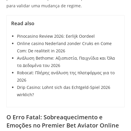
para validar uma mudança de regime.
Read also
Pinocasino Review 2026: Eerlijk Oordeel
Online casino Nederland zonder Cruks en Come
Com: De realiteit in 2026
Ανάλυση Bethome: Αξιοπιστία, Παιχνίδια και Όλα
τα Δεδομένα του 2026
Robocat: Πλήρης ανάλυση της πλατφόρμας για το
2026
Drip Casino: Lohnt sich das Echtgeld-Spiel 2026
wirklich?
O Erro Fatal: Sobreaquecimento e
Emoções no Premier Bet Aviator Online