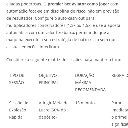
aliadas poderosas. O
premier bet aviator como jogar
com
automação foca-se em disciplina de risco, não em previsão
de resultados. Configure o auto-cash-out para
multiplicadores conservadores (1.3x ou 1.5x) e use a aposta
automática com um valor fixo baixo, permitindo que a
máquina execute a sua estratégia de baixo risco sem que
as suas emoções interfiram.
Considere a seguinte matriz de sessões para manter o foco:
TIPO DE
OBJETIVO
DURAÇÃO
REGRA 
SESSÃO
PRINCIPAL
MÁXIMA
RECOMENDADA
Sessão de
Atingir Meta de
15 minutos
Parar
Explosão
Lucro (50% do
imediat
Rápida
depósito)
o prime
significa