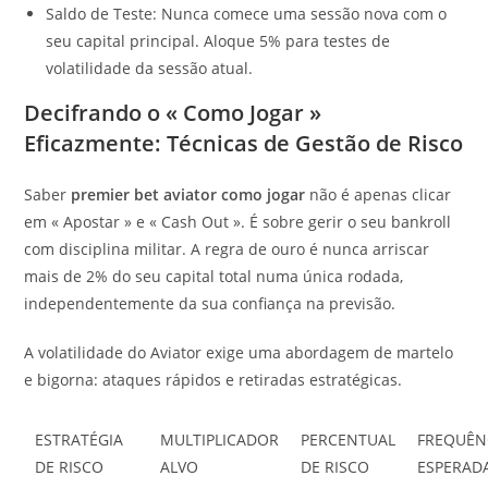
Saldo de Teste: Nunca comece uma sessão nova com o
seu capital principal. Aloque 5% para testes de
volatilidade da sessão atual.
Decifrando o « Como Jogar »
Eficazmente: Técnicas de Gestão de Risco
Saber
premier bet aviator como jogar
não é apenas clicar
em « Apostar » e « Cash Out ». É sobre gerir o seu bankroll
com disciplina militar. A regra de ouro é nunca arriscar
mais de 2% do seu capital total numa única rodada,
independentemente da sua confiança na previsão.
A volatilidade do Aviator exige uma abordagem de martelo
e bigorna: ataques rápidos e retiradas estratégicas.
ESTRATÉGIA
MULTIPLICADOR
PERCENTUAL
FREQUÊN
DE RISCO
ALVO
DE RISCO
ESPERAD