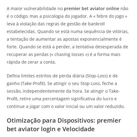
A maior vulnerabilidade no
premier bet aviator online
não
é o código, mas a psicologia do jogador. A « febre do jogo »
leva à violação das regras de gestão de bankroll
estabelecidas. Quando se está numa sequência de vitórias,
a tentação de aumentar as apostas exponencialmente é
forte. Quando se está a perder, a tentativa desesperada de
recuperar as perdas (« chasing losses ») é a forma mais
rápida de zerar a conta.
Defina limites estritos de perda diária (Stop-Loss) e de
ganho (Take-Profit). Se atingir o seu Stop-Loss, feche a
sessão, independentemente da hora. Se atingir o Take-
Profit, retire uma percentagem significativa do lucro e
continue a jogar com o valor inicial ou um valor reduzido.
Otimização para Dispositivos: premier
bet aviator login e Velocidade