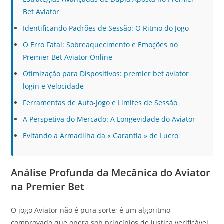
Bet Aviator
Identificando Padrões de Sessão: O Ritmo do Jogo
O Erro Fatal: Sobreaquecimento e Emoções no
Premier Bet Aviator Online
Otimização para Dispositivos: premier bet aviator
login e Velocidade
Ferramentas de Auto-Jogo e Limites de Sessão
A Perspetiva do Mercado: A Longevidade do Aviator
Evitando a Armadilha da « Garantia » de Lucro
Análise Profunda da Mecânica do Aviator
na Premier Bet
O jogo Aviator não é pura sorte; é um algoritmo
comprovado que opera sob princípios de justiça verificável