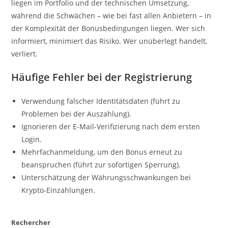
liegen im Portfolio und der technischen Umsetzung,
während die Schwächen – wie bei fast allen Anbietern – in
der Komplexität der Bonusbedingungen liegen. Wer sich
informiert, minimiert das Risiko. Wer unüberlegt handelt,
verliert.
Häufige Fehler bei der Registrierung
Verwendung falscher Identitätsdaten (führt zu
Problemen bei der Auszahlung).
Ignorieren der E-Mail-Verifizierung nach dem ersten
Login.
Mehrfachanmeldung, um den Bonus erneut zu
beanspruchen (führt zur sofortigen Sperrung).
Unterschätzung der Währungsschwankungen bei
Krypto-Einzahlungen.
Rechercher