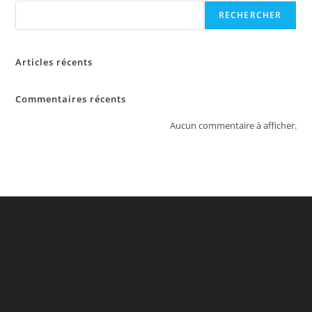
RECHERCHER
Articles récents
Commentaires récents
Aucun commentaire à afficher.