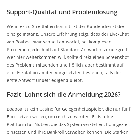
Support-Qualität und Problemlösung
Wenn es zu Streitfällen kommt, ist der Kundendienst die
einzige Instanz. Unsere Erfahrung zeigt, dass der Live-Chat
von Boaboa zwar schnell antwortet, bei komplexen
Problemen jedoch oft auf Standard-Antworten zurückgreift.
Wer hier weiterkommen will, sollte direkt einen Screenshot
des Problems mitsenden und höflich, aber bestimmt auf
eine Eskalation an den Vorgesetzten bestehen, falls die
erste Antwort unbefriedigend bleibt.
Fazit: Lohnt sich die Anmeldung 2026?
Boaboa ist kein Casino für Gelegenheitsspieler, die nur fünf
Euro setzen wollen, um reich zu werden. Es ist eine
Plattform für Nutzer, die das System verstehen, Boni gezielt
einsetzen und ihre Bankroll verwalten können. Die Stärken