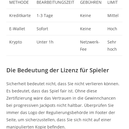
METHODE
BEARBEITUNGSZEIT
GEBÜHREN
LIMIT
Kreditkarte
1-3 Tage
Keine
Mittel
E-Wallet
Sofort
Keine
Hoch
Krypto
Unter 1h
Netzwerk-
Sehr
Fee
hoch
Die Bedeutung der Lizenz für Spieler
Sicherheit bedeutet nicht, dass Sie nicht verlieren können.
Es bedeutet, dass das Spiel fair ist. Ohne diese
Zertifizierung wäre das Vertrauen in die Gewinnchancen
bei progressiven Jackpots nicht haltbar. Überprüfen Sie
immer das Logo der Regulierungsbehörde im Footer der
Seite, um sicherzustellen, dass Sie sich nicht auf einer
manipulierten Kopie befinden.