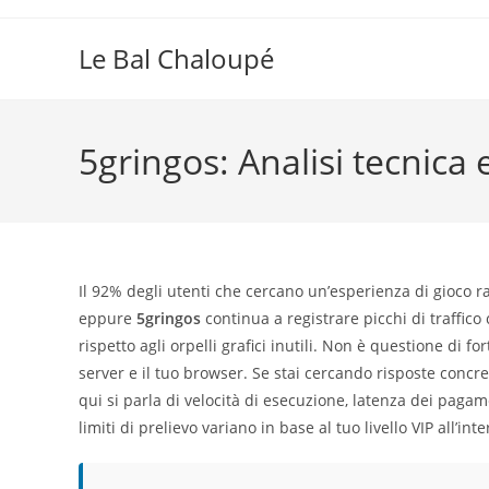
Skip
to
Le Bal Chaloupé
content
5gringos: Analisi tecnica 
Il 92% degli utenti che cercano un’esperienza di gioco r
eppure
5gringos
continua a registrare picchi di traffico
rispetto agli orpelli grafici inutili. Non è questione di f
server e il tuo browser. Se stai cercando risposte concre
qui si parla di velocità di esecuzione, latenza dei paga
limiti di prelievo variano in base al tuo livello VIP all’int