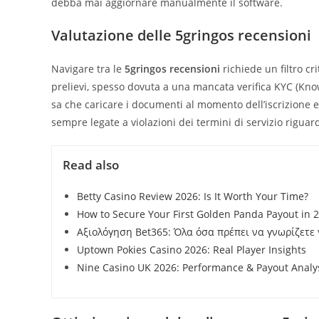
debba mai aggiornare manualmente il software.
Valutazione delle 5gringos recensioni
Navigare tra le
5gringos recensioni
richiede un filtro cr
prelievi, spesso dovuta a una mancata verifica KYC (Kn
sa che caricare i documenti al momento dell’iscrizione e
sempre legate a violazioni dei termini di servizio riguard
Read also
Betty Casino Review 2026: Is It Worth Your Time?
How to Secure Your First Golden Panda Payout in 
Αξιολόγηση Bet365: Όλα όσα πρέπει να γνωρίζετε 
Uptown Pokies Casino 2026: Real Player Insights
Nine Casino UK 2026: Performance & Payout Analy