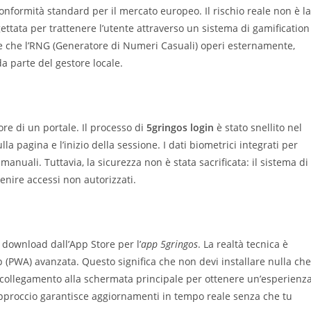
conformità standard per il mercato europeo. Il rischio reale non è la
gettata per trattenere l’utente attraverso un sistema di gamification
ire che l’RNG (Generatore di Numeri Casuali) operi esternamente,
da parte del gestore locale.
lore di un portale. Il processo di
5gringos login
è stato snellito nel
la pagina e l’inizio della sessione. I dati biometrici integrati per
manuali. Tuttavia, la sicurezza non è stata sacrificata: il sistema di
venire accessi non autorizzati.
 download dall’App Store per l’
app 5gringos
. La realtà tecnica è
 (PWA) avanzata. Questo significa che non devi installare nulla che
 collegamento alla schermata principale per ottenere un’esperienz
approccio garantisce aggiornamenti in tempo reale senza che tu