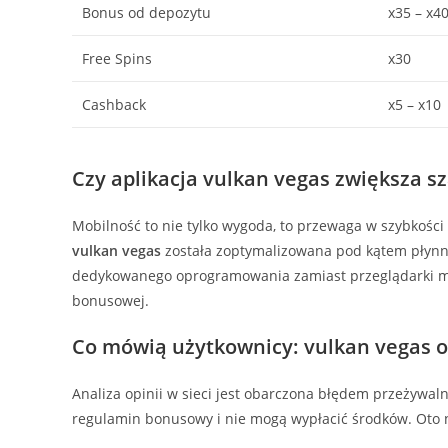
Bonus od depozytu
x35 – x4
Free Spins
x30
Cashback
x5 – x10
Czy aplikacja vulkan vegas zwiększa s
Mobilność to nie tylko wygoda, to przewaga w szybkości
vulkan vegas
została zoptymalizowana pod kątem płynnoś
dedykowanego oprogramowania zamiast przeglądarki min
bonusowej.
Co mówią użytkownicy: vulkan vegas o
Analiza opinii w sieci jest obarczona błędem przeżywaln
regulamin bonusowy i nie mogą wypłacić środków. Oto n