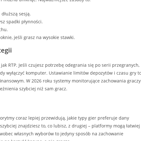
dłuższą sesją.
sz spadki płynności.
chu.
nie, jeśli grasz na wysokie stawki.
egii
ak RTP. Jeśli czujesz potrzebę odegrania się po serii przegranych,
kiedy wyłączyć komputer. Ustawianie limitów depozytów i czasu gry t
m finansowym. W 2026 roku systemy monitorujące zachowania graczy
eżnienia szybciej niż sam gracz.
rytmy coraz lepiej przewidują, jakie typy gier preferuje dany
zybciej znajdziesz to, co lubisz, z drugiej – platformy mogą łatwiej
m wobec własnych wyborów to jedyny sposób na zachowanie