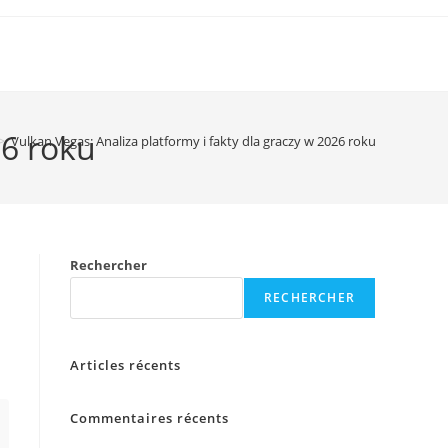
26 roku
>
Vulkan Vegas: Analiza platformy i fakty dla graczy w 2026 roku
Rechercher
RECHERCHER
Articles récents
Commentaires récents