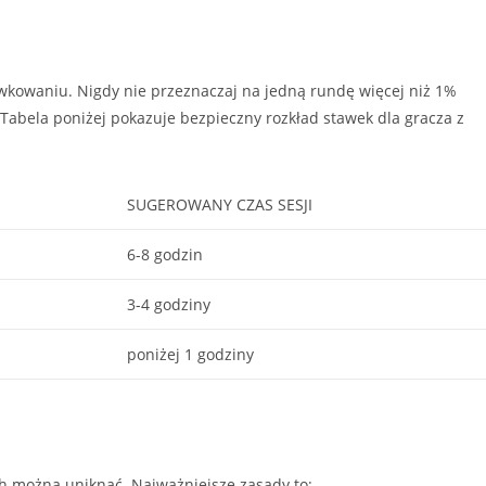
wkowaniu. Nigdy nie przeznaczaj na jedną rundę więcej niż 1%
Tabela poniżej pokazuje bezpieczny rozkład stawek dla gracza z
SUGEROWANY CZAS SESJI
6-8 godzin
3-4 godziny
poniżej 1 godziny
ch można uniknąć. Najważniejsze zasady to: