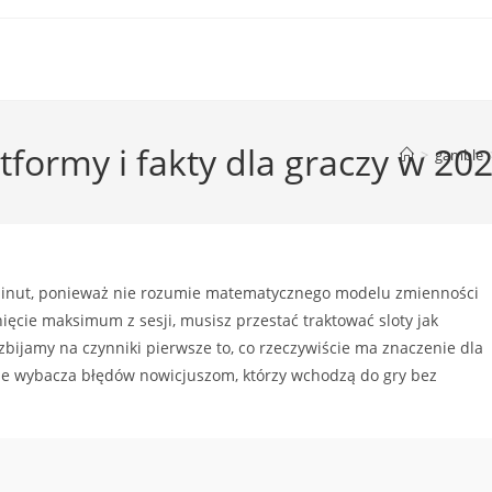
tformy i fakty dla graczy w 20
>
gamble
 minut, ponieważ nie rozumie matematycznego modelu zmienności
nięcie maksimum z sesji, musisz przestać traktować sloty jak
zbijamy na czynniki pierwsze to, co rzeczywiście ma znaczenie dla
ie wybacza błędów nowicjuszom, którzy wchodzą do gry bez