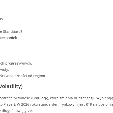
as
we Standaard?
 Mechaniek
ach progresywnych.
kwoty.
ci w zależności od regionu.
latility)
potrafią przynieść kumulację, która zmienia budżet sesji. Wybieraj
rn to Player). W 2026 roku standardem rynkowym jest RTP na poziomi
y długofalowej grze.