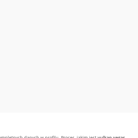
mpletnych danych w profilu. Proces, jakim jest
vulkan vegas