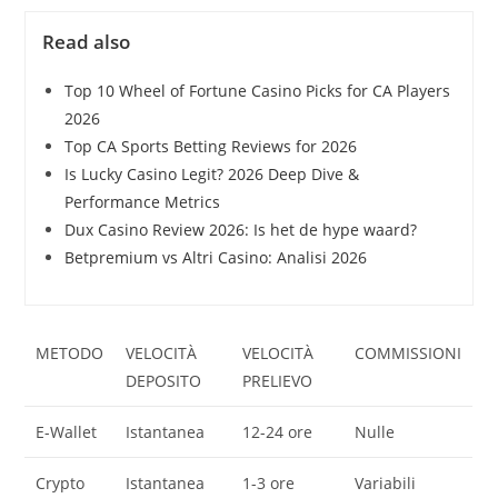
Read also
Top 10 Wheel of Fortune Casino Picks for CA Players
2026
Top CA Sports Betting Reviews for 2026
Is Lucky Casino Legit? 2026 Deep Dive &
Performance Metrics
Dux Casino Review 2026: Is het de hype waard?
Betpremium vs Altri Casino: Analisi 2026
METODO
VELOCITÀ
VELOCITÀ
COMMISSIONI
DEPOSITO
PRELIEVO
E-Wallet
Istantanea
12-24 ore
Nulle
Crypto
Istantanea
1-3 ore
Variabili