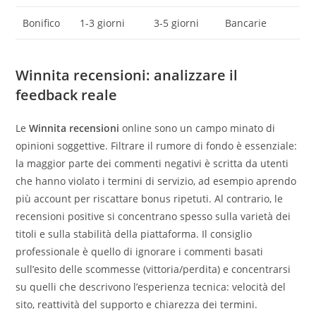
Bonifico
1-3 giorni
3-5 giorni
Bancarie
Winnita recensioni: analizzare il
feedback reale
Le
Winnita recensioni
online sono un campo minato di
opinioni soggettive. Filtrare il rumore di fondo è essenziale:
la maggior parte dei commenti negativi è scritta da utenti
che hanno violato i termini di servizio, ad esempio aprendo
più account per riscattare bonus ripetuti. Al contrario, le
recensioni positive si concentrano spesso sulla varietà dei
titoli e sulla stabilità della piattaforma. Il consiglio
professionale è quello di ignorare i commenti basati
sull’esito delle scommesse (vittoria/perdita) e concentrarsi
su quelli che descrivono l’esperienza tecnica: velocità del
sito, reattività del supporto e chiarezza dei termini.