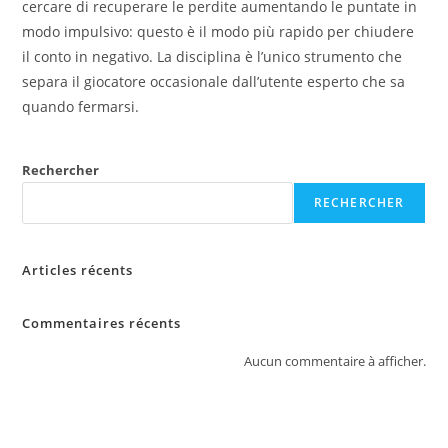
cercare di recuperare le perdite aumentando le puntate in
modo impulsivo: questo è il modo più rapido per chiudere
il conto in negativo. La disciplina è l’unico strumento che
separa il giocatore occasionale dall’utente esperto che sa
quando fermarsi.
Rechercher
RECHERCHER
Articles récents
Commentaires récents
Aucun commentaire à afficher.