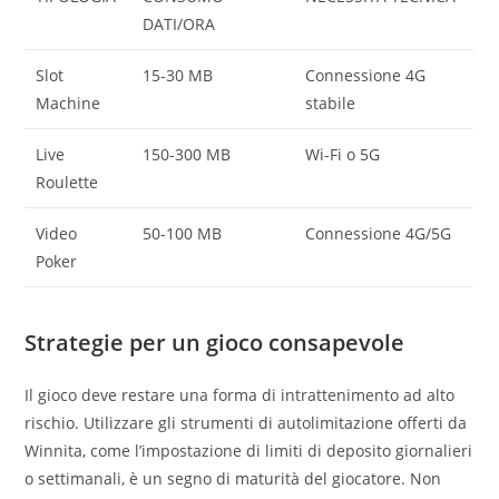
DATI/ORA
Slot
15-30 MB
Connessione 4G
Machine
stabile
Live
150-300 MB
Wi-Fi o 5G
Roulette
Video
50-100 MB
Connessione 4G/5G
Poker
Strategie per un gioco consapevole
Il gioco deve restare una forma di intrattenimento ad alto
rischio. Utilizzare gli strumenti di autolimitazione offerti da
Winnita, come l’impostazione di limiti di deposito giornalieri
o settimanali, è un segno di maturità del giocatore. Non