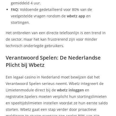
gemiddeld 4 uur.
FAQ:
Voldoende gedetailleerd voor 80% van de
veelgestelde vragen rondom de
wbetz app
en
stortingen.
Het ontbreken van een directe telefoonlijn is een trend in
de sector, maar het kan frustrerend zijn voor minder
technisch onderlegde gebruikers.
Verantwoord Spelen: De Nederlandse
Plicht bij Wbetz
Een legaal casino in Nederland moet bewijzen dat het
Verantwoord Spelen serieus neemt. Wbetz integreert de
Limietenmodule direct bij de
wbetz inloggen
en
registratie.Spelers moeten verplicht hun stortingslimieten
en speeltijdslimieten instellen voordat ze hun eerste saldo
storten. Wbetz gaat een stap verder door proactieve
meldingen te sturen wanneer een speler 80% van zijn