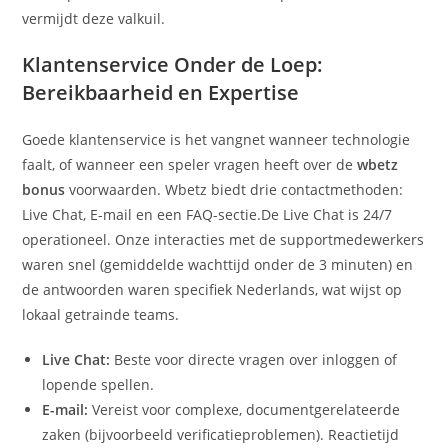
vermijdt deze valkuil.
Klantenservice Onder de Loep:
Bereikbaarheid en Expertise
Goede klantenservice is het vangnet wanneer technologie
faalt, of wanneer een speler vragen heeft over de
wbetz
bonus
voorwaarden. Wbetz biedt drie contactmethoden:
Live Chat, E-mail en een FAQ-sectie.De Live Chat is 24/7
operationeel. Onze interacties met de supportmedewerkers
waren snel (gemiddelde wachttijd onder de 3 minuten) en
de antwoorden waren specifiek Nederlands, wat wijst op
lokaal getrainde teams.
Live Chat:
Beste voor directe vragen over inloggen of
lopende spellen.
E-mail:
Vereist voor complexe, documentgerelateerde
zaken (bijvoorbeeld verificatieproblemen). Reactietijd