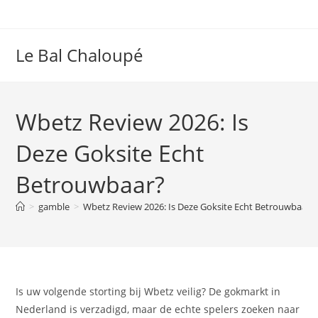
Skip
to
content
Le Bal Chaloupé
Wbetz Review 2026: Is
Deze Goksite Echt
Betrouwbaar?
>
gamble
>
Wbetz Review 2026: Is Deze Goksite Echt Betrouwbaar?
Is uw volgende storting bij Wbetz veilig? De gokmarkt in
Nederland is verzadigd, maar de echte spelers zoeken naar