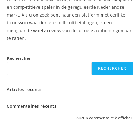
en competitieve speler in de gereguleerde Nederlandse
markt. Als u op zoek bent naar een platform met eerlijke
bonusvoorwaarden en snelle uitbetalingen, is een
diepgaande
wbetz review
van de actuele aanbiedingen aan
te raden.
Rechercher
RECHERCHER
Articles récents
Commentaires récents
Aucun commentaire à afficher.