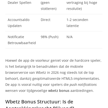
Dealer Spellen
(geen
vertraging bij hoge
stotteren)
resolutie)
Accountsaldo
Direct
1-2 seconden
Updaten
latentie
Notificatie
98% (Push)
N/A
Betrouwbaarheid
Hoewel de app de voorkeur geniet voor de hardcore speler,
is het belangrijk te benadrukken dat de mobiele
browserversie van Wbetz in 2026 nog steeds tot de top
behoort, dankzij geoptimaliseerde HTML5-implementaties.
De app is vooral nuttig voor spelers die
push notifications
wensen voor tijdgevoelige
wbetz bonus
aanbiedingen.
Wbetz Bonus Structuur: Is de