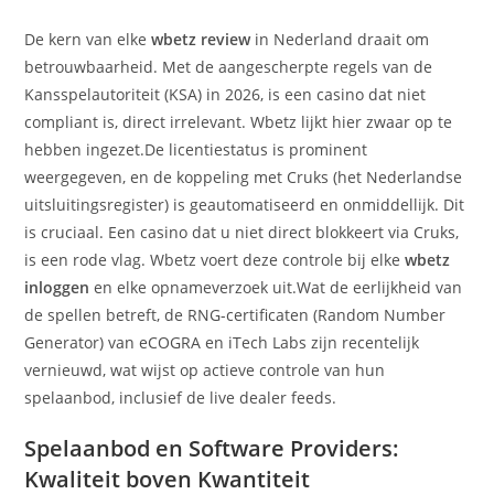
De kern van elke
wbetz review
in Nederland draait om
betrouwbaarheid. Met de aangescherpte regels van de
Kansspelautoriteit (KSA) in 2026, is een casino dat niet
compliant is, direct irrelevant. Wbetz lijkt hier zwaar op te
hebben ingezet.De licentiestatus is prominent
weergegeven, en de koppeling met Cruks (het Nederlandse
uitsluitingsregister) is geautomatiseerd en onmiddellijk. Dit
is cruciaal. Een casino dat u niet direct blokkeert via Cruks,
is een rode vlag. Wbetz voert deze controle bij elke
wbetz
inloggen
en elke opnameverzoek uit.Wat de eerlijkheid van
de spellen betreft, de RNG-certificaten (Random Number
Generator) van eCOGRA en iTech Labs zijn recentelijk
vernieuwd, wat wijst op actieve controle van hun
spelaanbod, inclusief de live dealer feeds.
Spelaanbod en Software Providers:
Kwaliteit boven Kwantiteit