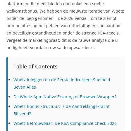
platformen die meer bieden dan enkel een snelle
welkomstbonus. We hebben de nieuwste iteratie van Wbetz
onder de loep genomen – de 2026-versie – om te zien of
hun beloftes op het gebied van uitbetalingen, spelaanbod
en beveiliging standhouden onder de strenge KSA-regels.
Vergeet de marketingpraat; dit is de rauwe analyse die u
nodig heeft voordat u uw saldo opwaardeert.
Table of Contents
Wbetz Inloggen en de Eerste Indrukken: Snelheid
Boven Alles
De Wbetz App: Native Ervaring of Browser-Wrapper?
Wbetz Bonus Structuur: Is de Aantrekkingskracht
Blijvend?
Wbetz Betrouwbaar: De KSA-Compliance Check 2026