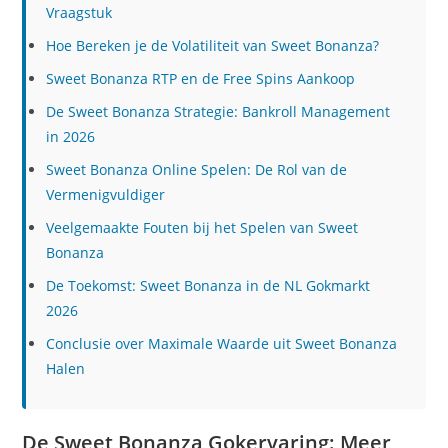
Vraagstuk
Hoe Bereken je de Volatiliteit van Sweet Bonanza?
Sweet Bonanza RTP en de Free Spins Aankoop
De Sweet Bonanza Strategie: Bankroll Management
in 2026
Sweet Bonanza Online Spelen: De Rol van de
Vermenigvuldiger
Veelgemaakte Fouten bij het Spelen van Sweet
Bonanza
De Toekomst: Sweet Bonanza in de NL Gokmarkt
2026
Conclusie over Maximale Waarde uit Sweet Bonanza
Halen
De Sweet Bonanza Gokervaring: Meer