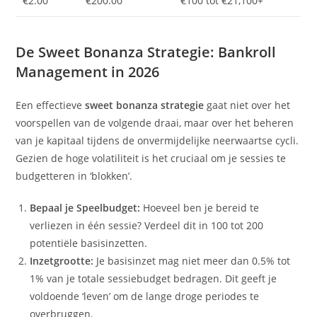
€2.00
€200.00
€100 tot €21,100+
De Sweet Bonanza Strategie: Bankroll
Management in 2026
Een effectieve
sweet bonanza strategie
gaat niet over het
voorspellen van de volgende draai, maar over het beheren
van je kapitaal tijdens de onvermijdelijke neerwaartse cycli.
Gezien de hoge volatiliteit is het cruciaal om je sessies te
budgetteren in ‘blokken’.
Bepaal je Speelbudget:
Hoeveel ben je bereid te
verliezen in één sessie? Verdeel dit in 100 tot 200
potentiële basisinzetten.
Inzetgrootte:
Je basisinzet mag niet meer dan 0.5% tot
1% van je totale sessiebudget bedragen. Dit geeft je
voldoende ‘leven’ om de lange droge periodes te
overbruggen.