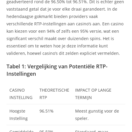
geadverteerd rond de 96.50% tot 96.51%. Dit is echter geen
vaststaand getal dat je voor elke draai garandeert. In de
hedendaagse gokmarkt bieden providers vaak
verschillende RTP-instellingen aan casino’s aan. Een casino
kan kiezen voor een 94% of zelfs een 95% versie, wat een
significant verschil maakt over duizenden spins. Het is
essentieel om te weten hoe je deze informatie kunt
valideren, hoewel casino’s dit zelden expliciet vermelden.
Tabel 1: Vergelijking van Potentiële RTP-
Instellingen
CASINO
THEORETISCHE
IMPACT OP LANGE
INSTELLING
RTP
TERMIJN
Hoogste
96.51%
Meest gunstig voor de
Instelling
speler.
Gemiddelde
95.50%
Standaard, maar