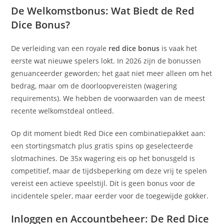
De Welkomstbonus: Wat Biedt de Red
Dice Bonus?
De verleiding van een royale
red dice bonus
is vaak het
eerste wat nieuwe spelers lokt. In 2026 zijn de bonussen
genuanceerder geworden; het gaat niet meer alleen om het
bedrag, maar om de doorloopvereisten (wagering
requirements). We hebben de voorwaarden van de meest
recente welkomstdeal ontleed.
Op dit moment biedt Red Dice een combinatiepakket aan:
een stortingsmatch plus gratis spins op geselecteerde
slotmachines. De 35x wagering eis op het bonusgeld is
competitief, maar de tijdsbeperking om deze vrij te spelen
vereist een actieve speelstijl. Dit is geen bonus voor de
incidentele speler, maar eerder voor de toegewijde gokker.
Inloggen en Accountbeheer: De Red Dice