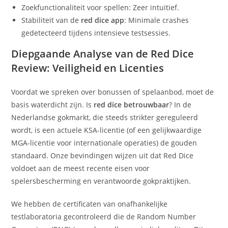
Zoekfunctionaliteit voor spellen: Zeer intuïtief.
Stabiliteit van de
red dice app
: Minimale crashes
gedetecteerd tijdens intensieve testsessies.
Diepgaande Analyse van de Red Dice
Review: Veiligheid en Licenties
Voordat we spreken over bonussen of spelaanbod, moet de
basis waterdicht zijn. Is
red dice betrouwbaar
? In de
Nederlandse gokmarkt, die steeds strikter gereguleerd
wordt, is een actuele KSA-licentie (of een gelijkwaardige
MGA-licentie voor internationale operaties) de gouden
standaard. Onze bevindingen wijzen uit dat Red Dice
voldoet aan de meest recente eisen voor
spelersbescherming en verantwoorde gokpraktijken.
We hebben de certificaten van onafhankelijke
testlaboratoria gecontroleerd die de Random Number