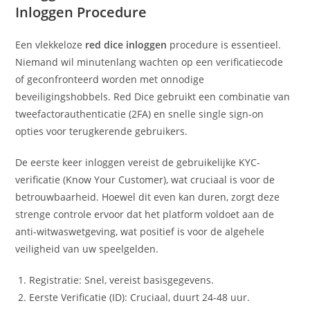
Inloggen Procedure
Een vlekkeloze
red dice inloggen
procedure is essentieel.
Niemand wil minutenlang wachten op een verificatiecode
of geconfronteerd worden met onnodige
beveiligingshobbels. Red Dice gebruikt een combinatie van
tweefactorauthenticatie (2FA) en snelle single sign-on
opties voor terugkerende gebruikers.
De eerste keer inloggen vereist de gebruikelijke KYC-
verificatie (Know Your Customer), wat cruciaal is voor de
betrouwbaarheid. Hoewel dit even kan duren, zorgt deze
strenge controle ervoor dat het platform voldoet aan de
anti-witwaswetgeving, wat positief is voor de algehele
veiligheid van uw speelgelden.
Registratie: Snel, vereist basisgegevens.
Eerste Verificatie (ID): Cruciaal, duurt 24-48 uur.