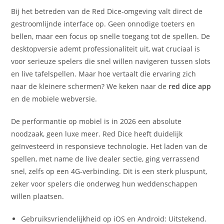
Bij het betreden van de Red Dice-omgeving valt direct de
gestroomlijnde interface op. Geen onnodige toeters en
bellen, maar een focus op snelle toegang tot de spellen. De
desktopversie ademt professionaliteit uit, wat cruciaal is
voor serieuze spelers die snel willen navigeren tussen slots
en live tafelspellen. Maar hoe vertaalt die ervaring zich
naar de kleinere schermen? We keken naar de
red dice app
en de mobiele webversie.
De performantie op mobiel is in 2026 een absolute
noodzaak, geen luxe meer. Red Dice heeft duidelijk
geïnvesteerd in responsieve technologie. Het laden van de
spellen, met name de live dealer sectie, ging verrassend
snel, zelfs op een 4G-verbinding. Dit is een sterk pluspunt,
zeker voor spelers die onderweg hun weddenschappen
willen plaatsen.
Gebruiksvriendelijkheid op iOS en Android: Uitstekend.