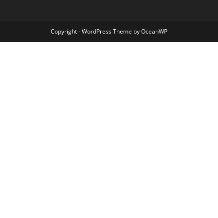
Copyright - WordPress Theme by OceanWP