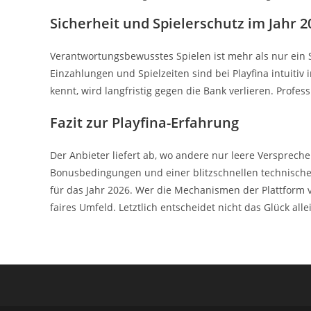
Sicherheit und Spielerschutz im Jahr 2
Verantwortungsbewusstes Spielen ist mehr als nur ein S
Einzahlungen und Spielzeiten sind bei Playfina intuitiv
kennt, wird langfristig gegen die Bank verlieren. Profess
Fazit zur Playfina-Erfahrung
Der Anbieter liefert ab, wo andere nur leere Verspreche
Bonusbedingungen und einer blitzschnellen technische
für das Jahr 2026. Wer die Mechanismen der Plattform ver
faires Umfeld. Letztlich entscheidet nicht das Glück all