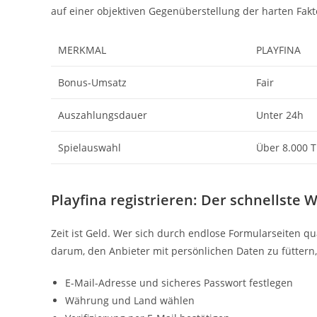
auf einer objektiven Gegenüberstellung der harten Fakt
MERKMAL
PLAYFINA
Bonus-Umsatz
Fair
Auszahlungsdauer
Unter 24h
Spielauswahl
Über 8.000 T
Playfina registrieren: Der schnellste 
Zeit ist Geld. Wer sich durch endlose Formularseiten qu
darum, den Anbieter mit persönlichen Daten zu füttern,
E-Mail-Adresse und sicheres Passwort festlegen
Währung und Land wählen