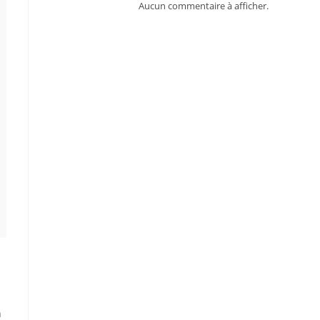
Aucun commentaire à afficher.
n