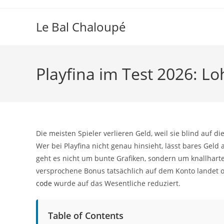
Skip
to
Le Bal Chaloupé
content
Playfina im Test 2026: Lo
Die meisten Spieler verlieren Geld, weil sie blind auf d
Wer bei Playfina nicht genau hinsieht, lässt bares Geld 
geht es nicht um bunte Grafiken, sondern um knallharte
versprochene Bonus tatsächlich auf dem Konto landet 
code
wurde auf das Wesentliche reduziert.
Table of Contents