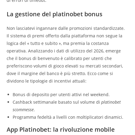
di errori di timeout.
La gestione del platinobet bonus
Non lasciatevi ingannare dalle promozioni standardizzate.
Il sistema di premi offerto dalla piattaforma non segue la
logica del « tutto e subito », ma premia la costanza
operativa. Analizzando i dati di utilizzo del 2026, emerge
che il bonus di benvenuto è calibrato per utenti che
preferiscono volumi di gioco elevati su mercati secondari,
dove il margine del banco è più stretto. Ecco come si
dividono le tipologie di incentivi attuali:
Bonus di deposito per utenti attivi nel weekend.
Cashback settimanale basato sul volume di
platinobet
scommesse
.
Programma fedeltà a livelli con moltiplicatori dinamici.
App Platinobet: la rivoluzione mobile