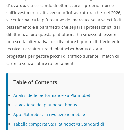
d’azzardo; sta cercando di ottimizzare il proprio ritorno
sull’investimento attraverso un’infrastruttura che, nel 2026,
si conferma tra le più reattive del mercato. Se la velocità di
piazzamento è il parametro che separa i professionisti dai
dilettanti, allora questa piattaforma ha smesso di essere
una scelta alternativa per diventare il punto di riferimento
tecnico. L’architettura di
platinobet bonus
è stata
progettata per gestire picchi di traffico durante i match di
cartello senza subire rallentamenti.
Table of Contents
Analisi delle performance su Platinobet
La gestione del platinobet bonus
App Platinobet: la rivoluzione mobile
Tabella comparativa: Platinobet vs Standard di