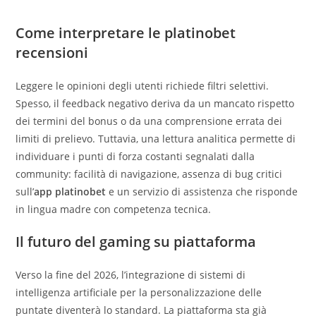
Come interpretare le platinobet
recensioni
Leggere le opinioni degli utenti richiede filtri selettivi.
Spesso, il feedback negativo deriva da un mancato rispetto
dei termini del bonus o da una comprensione errata dei
limiti di prelievo. Tuttavia, una lettura analitica permette di
individuare i punti di forza costanti segnalati dalla
community: facilità di navigazione, assenza di bug critici
sull’
app platinobet
e un servizio di assistenza che risponde
in lingua madre con competenza tecnica.
Il futuro del gaming su piattaforma
Verso la fine del 2026, l’integrazione di sistemi di
intelligenza artificiale per la personalizzazione delle
puntate diventerà lo standard. La piattaforma sta già