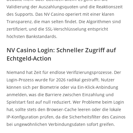
Validierung der Auszahlungsquoten und die Reaktionszeit
des Supports. Das NV Casino operiert mit einer klaren
Transparenz, die man selten findet. Die Algorithmen sind
zertifiziert, und die SSL-Verschlüsselung entspricht
höchsten Bankstandards.
NV Casino Login: Schneller Zugriff auf
Echtgeld-Action
Niemand hat Zeit für endlose Verifizierungsprozesse. Der
Login-Prozess wurde für 2026 radikal gestrafft. Nutzer
können sich per Biometrie oder via Ein-Klick-Anbindung
anmelden, was die Barriere zwischen Einzahlung und
Spielstart fast auf null reduziert. Wer Probleme beim Login
hat, sollte stets den Browser-Cache leeren oder die lokale
IP-Konfiguration prüfen, da die Sicherheitsfilter des Casinos
bei ungewöhnlichen Verbindungsdaten sofort greifen.