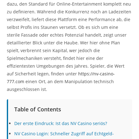
dazu, den Standard für Online-Entertainment komplett neu
zu definieren. Während die Konkurrenz noch an Ladezeiten
verzweifelt, liefert diese Plattform eine Performance ab, die
selbst Profis ins Staunen versetzt. Ob es sich um eine
sterile Fassade oder echtes Potenzial handelt, zeigt unser
detaillierter Blick unter die Haube. Wer hier ohne Plan
spielt, verbrennt sein Kapital, wer jedoch die
Spielmechaniken versteht, findet hier eine der
effizientesten Umgebungen des Jahres. Spieler, die Wert
auf Sicherheit legen, finden unter
https://nv-casino-
777.com
einen Ort, an dem Manipulation technisch
ausgeschlossen ist.
Table of Contents
Der erste Eindruck: Ist das NV Casino seriös?
NV Casino Login: Schneller Zugriff auf Echtgeld-