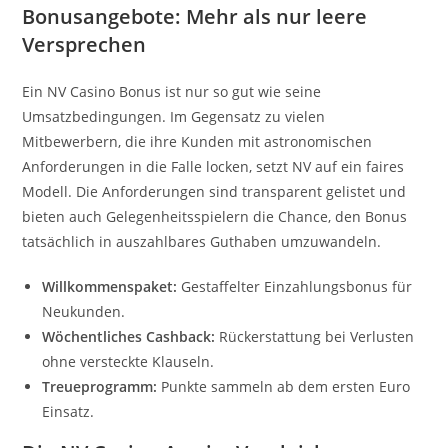
Bonusangebote: Mehr als nur leere
Versprechen
Ein NV Casino Bonus ist nur so gut wie seine
Umsatzbedingungen. Im Gegensatz zu vielen
Mitbewerbern, die ihre Kunden mit astronomischen
Anforderungen in die Falle locken, setzt NV auf ein faires
Modell. Die Anforderungen sind transparent gelistet und
bieten auch Gelegenheitsspielern die Chance, den Bonus
tatsächlich in auszahlbares Guthaben umzuwandeln.
Willkommenspaket:
Gestaffelter Einzahlungsbonus für
Neukunden.
Wöchentliches Cashback:
Rückerstattung bei Verlusten
ohne versteckte Klauseln.
Treueprogramm:
Punkte sammeln ab dem ersten Euro
Einsatz.