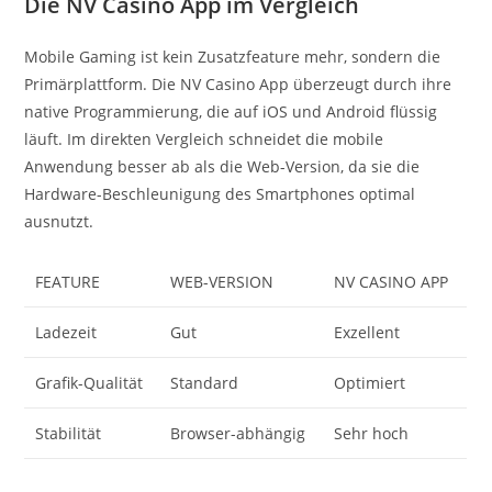
Die NV Casino App im Vergleich
Mobile Gaming ist kein Zusatzfeature mehr, sondern die
Primärplattform. Die NV Casino App überzeugt durch ihre
native Programmierung, die auf iOS und Android flüssig
läuft. Im direkten Vergleich schneidet die mobile
Anwendung besser ab als die Web-Version, da sie die
Hardware-Beschleunigung des Smartphones optimal
ausnutzt.
FEATURE
WEB-VERSION
NV CASINO APP
Ladezeit
Gut
Exzellent
Grafik-Qualität
Standard
Optimiert
Stabilität
Browser-abhängig
Sehr hoch