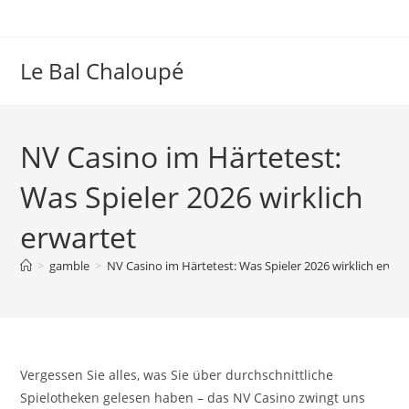
Skip
to
content
Le Bal Chaloupé
NV Casino im Härtetest:
Was Spieler 2026 wirklich
erwartet
>
gamble
>
NV Casino im Härtetest: Was Spieler 2026 wirklich erwar
Vergessen Sie alles, was Sie über durchschnittliche
Spielotheken gelesen haben – das NV Casino zwingt uns