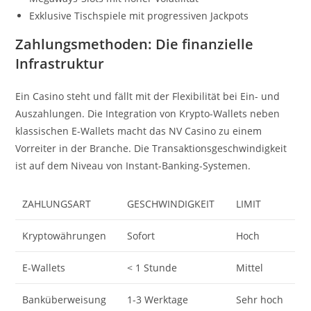
Exklusive Tischspiele mit progressiven Jackpots
Zahlungsmethoden: Die finanzielle
Infrastruktur
Ein Casino steht und fällt mit der Flexibilität bei Ein- und
Auszahlungen. Die Integration von Krypto-Wallets neben
klassischen E-Wallets macht das NV Casino zu einem
Vorreiter in der Branche. Die Transaktionsgeschwindigkeit
ist auf dem Niveau von Instant-Banking-Systemen.
ZAHLUNGSART
GESCHWINDIGKEIT
LIMIT
Kryptowährungen
Sofort
Hoch
E-Wallets
< 1 Stunde
Mittel
Banküberweisung
1-3 Werktage
Sehr hoch