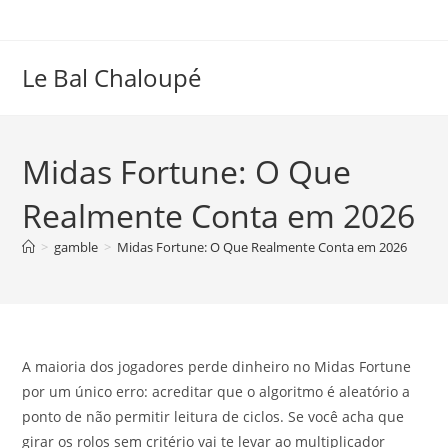
Skip
to
content
Le Bal Chaloupé
Midas Fortune: O Que
Realmente Conta em 2026
>
gamble
>
Midas Fortune: O Que Realmente Conta em 2026
A maioria dos jogadores perde dinheiro no Midas Fortune
por um único erro: acreditar que o algoritmo é aleatório a
ponto de não permitir leitura de ciclos. Se você acha que
girar os rolos sem critério vai te levar ao multiplicador