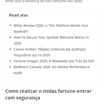
antes que a variância do slot consuma seu saldo.
Read also
Wildz Review 2026: Is This Platform Worth Your
Bankroll?
How To Secure Your Spinbet Welcome Bonus in
2026
Casino Vulkan: Πλήρης ανάλυση και εμπειρία
παιχνιδιού για το 2026
Fortune Dragon 2026: A Realidade por Trás do Slot
BetRivers Canada 2026: An Honest Performance
Audit
Como realizar o midas fortune entrar
com segurança