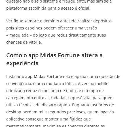
questão não é se o sistema é fraudulento, mas sim se a
plataforma escolhida para o acesso é oficial.
Verifique sempre o domínio antes de realizar depósitos,
pois sites espelhos podem oferecer uma versão
« maquiada » do jogo que reduz drasticamente suas
chances de vitória.
Como o app Midas Fortune altera a
experiência
Instalar o
app Midas Fortune
não é apenas uma questão de
conveniência, é uma mudança tática. A versão mobile
otimizada reduz o consumo de dados e o tempo de
carregamento entre as rodadas, o que é vital para quem
utiliza técnicas de disparo rápido. Enquanto usuários de
desktop perdem milissegundos preciosos, quem joga via
aplicativo consegue manter uma fluidez que,
matematicamente, maximiza as chances durante as