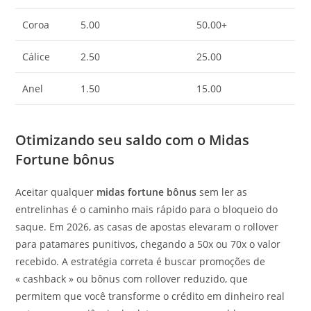
Coroa
5.00
50.00+
Cálice
2.50
25.00
Anel
1.50
15.00
Otimizando seu saldo com o Midas
Fortune bônus
Aceitar qualquer
midas fortune bônus
sem ler as
entrelinhas é o caminho mais rápido para o bloqueio do
saque. Em 2026, as casas de apostas elevaram o rollover
para patamares punitivos, chegando a 50x ou 70x o valor
recebido. A estratégia correta é buscar promoções de
« cashback » ou bônus com rollover reduzido, que
permitem que você transforme o crédito em dinheiro real