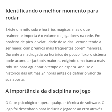
Identificando o melhor momento para
rodar
Existe um mito sobre horários mágicos, mas o que
realmente importa é o volume de jogadores na rede. Em
horários de pico, a volatilidade do Midas Fortune tende a
ser maior, com prêmios mais frequentes porém menores.
Durante a madrugada ou horários de pouco fluxo, o sistema
pode acumular jackpots maiores, exigindo uma banca mais
robusta para aguentar o tempo de espera. Analise o
histórico das últimas 24 horas antes de definir o valor da
sua aposta.
A importância da disciplina no jogo
O fator psicológico supera qualquer técnica de software. O
jogo foi desenhado para induzir o jogador ao erro através