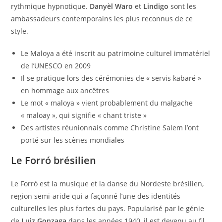
rythmique hypnotique.
Danyèl Waro
et
Lindigo
sont les
ambassadeurs contemporains les plus reconnus de ce
style.
Le Maloya a été inscrit au patrimoine culturel immatériel
de l’UNESCO en 2009
Il se pratique lors des cérémonies de « servis kabaré »
en hommage aux ancêtres
Le mot « maloya » vient probablement du malgache
« maloay », qui signifie « chant triste »
Des artistes réunionnais comme Christine Salem l’ont
porté sur les scènes mondiales
Le Forró brésilien
Le Forró est la musique et la danse du Nordeste brésilien,
region semi-aride qui a façonné l’une des identités
culturelles les plus fortes du pays. Popularisé par le génie
de
Luiz Gonzaga
dans les années 1940, il est devenu au fil