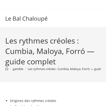
Skip
to
content
Le Bal Chaloupé
Les rythmes créoles :
Cumbia, Maloya, Forró —
guide complet
>
gamble
>
Les rythmes créoles : Cumbia, Maloya, Forró — guide c
Origines des rythmes créoles