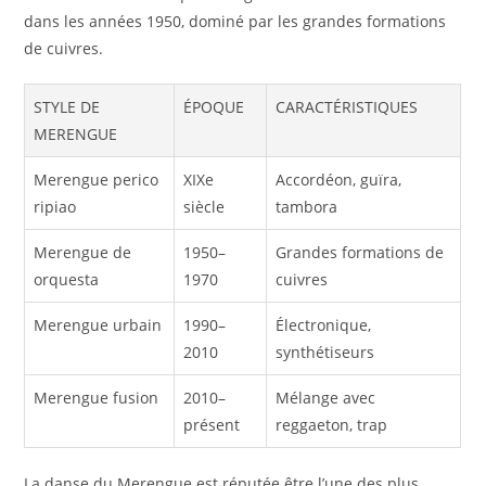
dans les années 1950, dominé par les grandes formations
de cuivres.
STYLE DE
ÉPOQUE
CARACTÉRISTIQUES
MERENGUE
Merengue perico
XIXe
Accordéon, guïra,
ripiao
siècle
tambora
Merengue de
1950–
Grandes formations de
orquesta
1970
cuivres
Merengue urbain
1990–
Électronique,
2010
synthétiseurs
Merengue fusion
2010–
Mélange avec
présent
reggaeton, trap
La danse du Merengue est réputée être l’une des plus