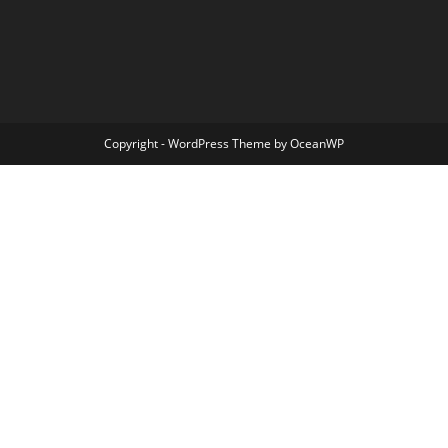
Copyright - WordPress Theme by OceanWP