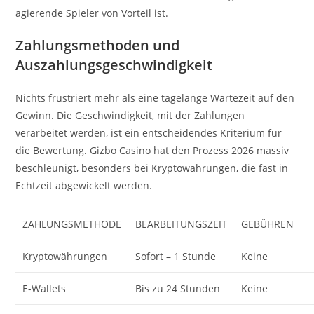
agierende Spieler von Vorteil ist.
Zahlungsmethoden und
Auszahlungsgeschwindigkeit
Nichts frustriert mehr als eine tagelange Wartezeit auf den
Gewinn. Die Geschwindigkeit, mit der Zahlungen
verarbeitet werden, ist ein entscheidendes Kriterium für
die Bewertung. Gizbo Casino hat den Prozess 2026 massiv
beschleunigt, besonders bei Kryptowährungen, die fast in
Echtzeit abgewickelt werden.
ZAHLUNGSMETHODE
BEARBEITUNGSZEIT
GEBÜHREN
Kryptowährungen
Sofort – 1 Stunde
Keine
E-Wallets
Bis zu 24 Stunden
Keine