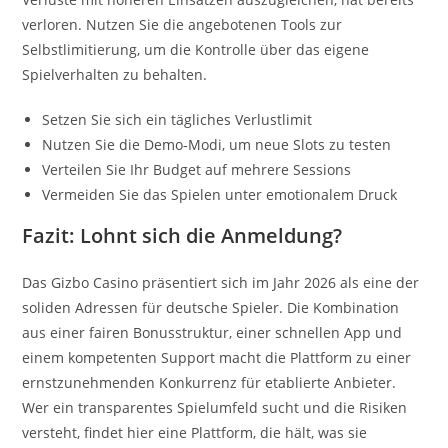
verloren. Nutzen Sie die angebotenen Tools zur
Selbstlimitierung, um die Kontrolle über das eigene
Spielverhalten zu behalten.
Setzen Sie sich ein tägliches Verlustlimit
Nutzen Sie die Demo-Modi, um neue Slots zu testen
Verteilen Sie Ihr Budget auf mehrere Sessions
Vermeiden Sie das Spielen unter emotionalem Druck
Fazit: Lohnt sich die Anmeldung?
Das Gizbo Casino präsentiert sich im Jahr 2026 als eine der
soliden Adressen für deutsche Spieler. Die Kombination
aus einer fairen Bonusstruktur, einer schnellen App und
einem kompetenten Support macht die Plattform zu einer
ernstzunehmenden Konkurrenz für etablierte Anbieter.
Wer ein transparentes Spielumfeld sucht und die Risiken
versteht, findet hier eine Plattform, die hält, was sie