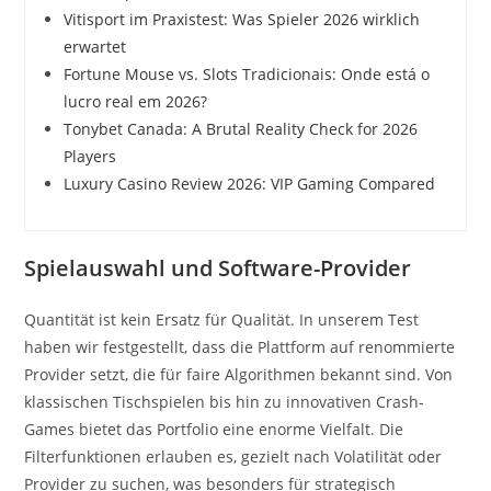
Vitisport im Praxistest: Was Spieler 2026 wirklich
erwartet
Fortune Mouse vs. Slots Tradicionais: Onde está o
lucro real em 2026?
Tonybet Canada: A Brutal Reality Check for 2026
Players
Luxury Casino Review 2026: VIP Gaming Compared
Spielauswahl und Software-Provider
Quantität ist kein Ersatz für Qualität. In unserem Test
haben wir festgestellt, dass die Plattform auf renommierte
Provider setzt, die für faire Algorithmen bekannt sind. Von
klassischen Tischspielen bis hin zu innovativen Crash-
Games bietet das Portfolio eine enorme Vielfalt. Die
Filterfunktionen erlauben es, gezielt nach Volatilität oder
Provider zu suchen, was besonders für strategisch