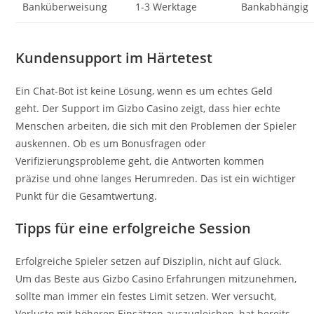
Banküberweisung
1-3 Werktage
Bankabhängig
Kundensupport im Härtetest
Ein Chat-Bot ist keine Lösung, wenn es um echtes Geld
geht. Der Support im Gizbo Casino zeigt, dass hier echte
Menschen arbeiten, die sich mit den Problemen der Spieler
auskennen. Ob es um Bonusfragen oder
Verifizierungsprobleme geht, die Antworten kommen
präzise und ohne langes Herumreden. Das ist ein wichtiger
Punkt für die Gesamtwertung.
Tipps für eine erfolgreiche Session
Erfolgreiche Spieler setzen auf Disziplin, nicht auf Glück.
Um das Beste aus Gizbo Casino Erfahrungen mitzunehmen,
sollte man immer ein festes Limit setzen. Wer versucht,
Verluste mit höheren Einsätzen auszugleichen, hat bereits