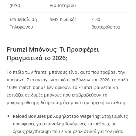
(KYC)
Διαβατηρίου
Επιβεβαίωση
SMS Κωδικός
< 30
Τηλεφώνου
δευτερόλεπτα
Frumzi Μπόνους: Τι Προσφέρει
Πραγματικά το 2026;
Το πεδίο των
frumzi μπόνους
είναι αυτό που τραβάει την
προσοχή. Στο ανταγωνιστικό περιβάλλον του 2026, τα απλά
100% match bonus δεν αρκούν. Το Frumzi φαίνεται να
εστιάζει σε δομές μπόνους που επιβραβεύουν τη
μακροπρόθεσμη δέσμευση, όχι μόνο την αρχική κατάθεση.
Reload Bonuses με Χαμηλότερο Wagering:
Στοχευμένες
προσφορές για επαναλαμβανόμενες καταθέσεις με
όρους playthrough που είναι ρεαλιστικοί για τον μέσο