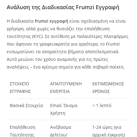
Ανάλυση της Διαδικασίας Frumzi Εγγραφή
Η διαδικασία
frumzi εγγραφή
είναι σχεδιασμένη να είναι
γρήγορη, αλλά χωρίς να θυσιάζει την επαλήθευση
ταυτότητας (KYC). Σε αντίθεση με παλαιότερες πλατφόρμες
που άφηναν τη γραφειοκρατία για αργότερα, το Frumzi
ενσωματώνει τα απαραίτητα βήματα αποτελεσματικά.
Αυτό μειώνει τον χρόνο αναμονής για τις πρώτες
αναλήψεις – ένα κρίσιμο σημείο για κάθε σοβαρό παίκτη.
ΣΤΟΙΧΕΊΟ
ΑΠΑΙΤΟΎΜΕΝΗ
ΕΚΤΙΜΏΜΕΝΟΣ
ΕΓΓΡΑΦΉΣ
ΕΝΈΡΓΕΙΑ
ΧΡΌΝΟΣ
Βασικά Στοιχεία
Email, Όνομα
< 1 λεπτό
Χρήστη
Επαλήθευση
Ανέβασμα
1-24 ώρες (για
Ταυτότητας
Δελτίου/
αρχική έγκριση)