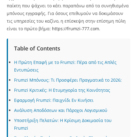
παίκτη που ψάχνει το κάτι παραπάνω από τα συνηθισμένα
μπόνους εγγραφής. Για όσους επιθυμούν να δοκιμάσουν
τις υπηρεσίες του καζίνο, η επίσκεψη στην επίσημη πύλη
είναι το πρώτο βήμα:
https://frumzi-777.com
.
Table of Contents
Η Πρώτη Επαφή με το Frumzi: Πέρα από τις Απλές
Εντυπώσεις
Frumzi Μπόνους: Τι Προσφέρει Πραγματικά το 2026;
Frumzi Κριτικές: Η Ετυμηγορία της Κοινότητας
Εφαρμογή Frumzi: Παιχνίδι Εν Κινήσει
Ανάλυση Αποδόσεων και Πάροχοι Λογισμικού
Υποστήριξη Πελατών: Η Κρίσιμη Δοκιμασία του
Frumzi