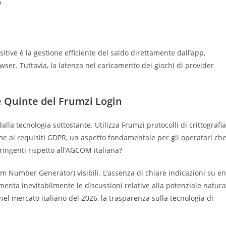
6
itive è la gestione efficiente del saldo direttamente dall’app,
ser. Tuttavia, la latenza nel caricamento dei giochi di provider
le Quinte del Frumzi Login
la tecnologia sottostante. Utilizza Frumzi protocolli di crittografia
me ai requisiti GDPR, un aspetto fondamentale per gli operatori ch
ringenti rispetto all’AGCOM italiana?
om Number Generator) visibili. L’assenza di chiare indicazioni su en
menta inevitabilmente le discussioni relative alla potenziale natura
el mercato italiano del 2026, la trasparenza sulla tecnologia di