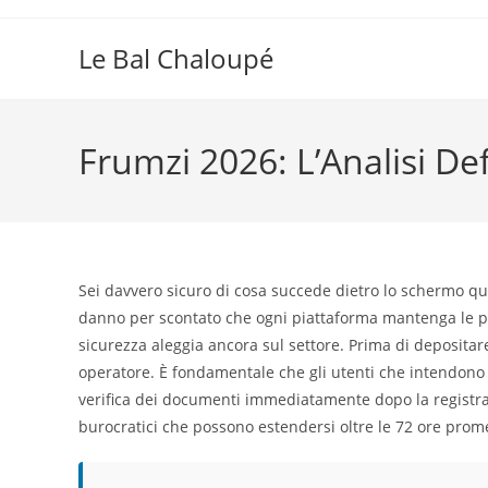
Skip
to
Le Bal Chaloupé
content
Frumzi 2026: L’Analisi Def
Sei davvero sicuro di cosa succede dietro lo schermo quan
danno per scontato che ogni piattaforma mantenga le pr
sicurezza aleggia ancora sul settore. Prima di depositar
operatore. È fondamentale che gli utenti che intendon
verifica dei documenti immediatamente dopo la registrazi
burocratici che possono estendersi oltre le 72 ore prom