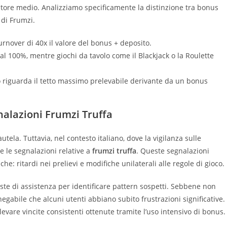
catore medio. Analizziamo specificamente la distinzione tra bonus
 di Frumzi.
nover di 40x il valore del bonus + deposito.
al 100%, mentre giochi da tavolo come il Blackjack o la Roulette
riguarda il tetto massimo prelevabile derivante da un bonus
gnalazioni Frumzi Truffa
tela. Tuttavia, nel contesto italiano, dove la vigilanza sulle
le segnalazioni relative a
frumzi truffa
. Queste segnalazioni
e: ritardi nei prelievi e modifiche unilaterali alle regole di gioco.
este di assistenza per identificare pattern sospetti. Sebbene non
egabile che alcuni utenti abbiano subito frustrazioni significative.
vare vincite consistenti ottenute tramite l’uso intensivo di bonus.