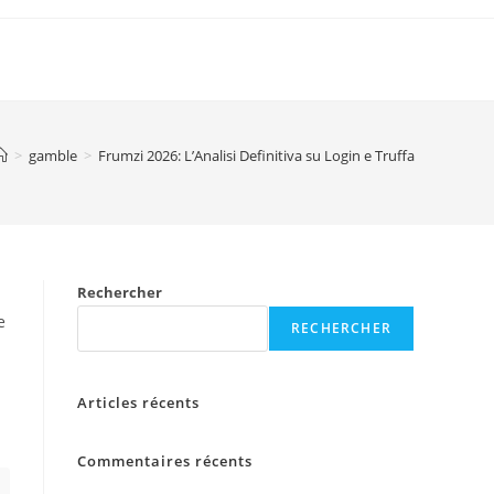
>
gamble
>
Frumzi 2026: L’Analisi Definitiva su Login e Truffa
Rechercher
e
RECHERCHER
Articles récents
Commentaires récents