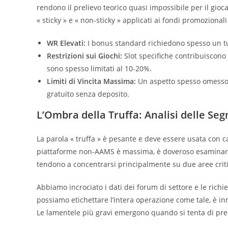
rendono il prelievo teorico quasi impossibile per il gio
« sticky » e « non-sticky » applicati ai fondi promozionali
WR Elevati:
I bonus standard richiedono spesso un tur
Restrizioni sui Giochi:
Slot specifiche contribuiscono 
sono spesso limitati al 10-20%.
Limiti di Vincita Massima:
Un aspetto spesso omesso 
gratuito senza deposito.
L’Ombra della Truffa: Analisi delle Se
La parola « truffa » è pesante e deve essere usata con cau
piattaforme non-AAMS è massima, è doveroso esaminare 
tendono a concentrarsi principalmente su due aree critich
Abbiamo incrociato i dati dei forum di settore e le richi
possiamo etichettare l’intera operazione come tale, è inn
Le lamentele più gravi emergono quando si tenta di prele