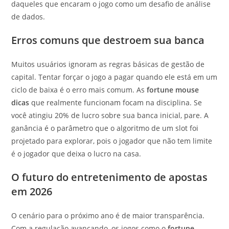
daqueles que encaram o jogo como um desafio de análise
de dados.
Erros comuns que destroem sua banca
Muitos usuários ignoram as regras básicas de gestão de
capital. Tentar forçar o jogo a pagar quando ele está em um
ciclo de baixa é o erro mais comum. As
fortune mouse
dicas
que realmente funcionam focam na disciplina. Se
você atingiu 20% de lucro sobre sua banca inicial, pare. A
ganância é o parâmetro que o algoritmo de um slot foi
projetado para explorar, pois o jogador que não tem limite
é o jogador que deixa o lucro na casa.
O futuro do entretenimento de apostas
em 2026
O cenário para o próximo ano é de maior transparência.
Com a regulação avançando, os jogos como o
fortune