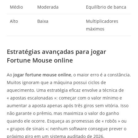
Médio
Moderada
Equilíbrio de banca
Alto
Baixa
Multiplicadores
máximos
Estratégias avançadas para jogar
Fortune Mouse online
Ao
jogar fortune mouse online
, o maior erro é a constância.
Muitos ignoram que a máquina possui ciclos de
aquecimento. Uma estratégia eficaz envolve a técnica de
« apostas escalonadas »: começar com o valor mínimo e
aumentar a aposta apenas após três giros sem vitória. Isso
não garante o prêmio, mas maximiza o valor do ganho
quando ele ocorre. Esqueça as promessas de « robôs » ou
« grupos de sinais »; nenhum software consegue prever o
próximo giro em um sistema auditado de 2026.