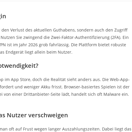
gin
nur den Verlust des aktuellen Guthabens, sondern auch den Zugriff
 Nutzen Sie zwingend die Zwei-Faktor-Authentifizierung (2FA). Ein
 ist im Jahr 2026 grob fahrlässig. Die Plattform bietet robuste
s Endgerät liegt allein beim Nutzer.
otwendigkeit?
pp im App Store, doch die Realität sieht anders aus. Die Web-App-
fordert und weniger Akku frisst. Browser-basiertes Spielen ist der
von einer Drittanbieter-Seite lädt, handelt sich oft Malware ein.
Was Nutzer verschweigen
man oft auf Frust wegen langer Auszahlungszeiten. Dabei liegt das