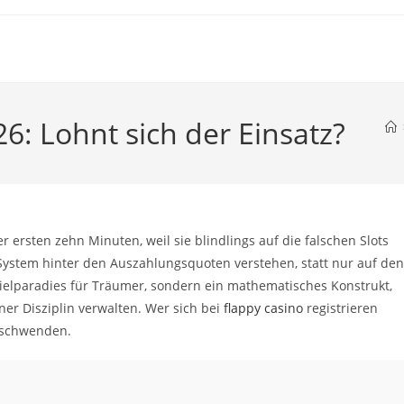
6: Lohnt sich der Einsatz?
r ersten zehn Minuten, weil sie blindlings auf die falschen Slots
System hinter den Auszahlungsquoten verstehen, statt nur auf den
pielparadies für Träumer, sondern ein mathematisches Konstrukt,
ner Disziplin verwalten. Wer sich bei
flappy casino
registrieren
erschwenden.