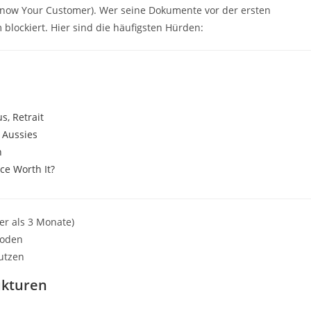
Know Your Customer). Wer seine Dokumente vor der ersten
 blockiert. Hier sind die häufigsten Hürden:
s, Retrait
 Aussies
n
ce Worth It?
er als 3 Monate)
hoden
nutzen
kturen