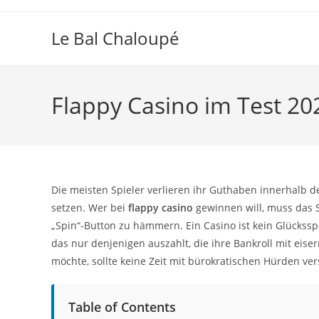
Skip
to
Le Bal Chaloupé
content
Flappy Casino im Test 202
Die meisten Spieler verlieren ihr Guthaben innerhalb de
setzen. Wer bei
flappy casino
gewinnen will, muss das 
„Spin“-Button zu hämmern. Ein Casino ist kein Glückss
das nur denjenigen auszahlt, die ihre Bankroll mit eiser
möchte, sollte keine Zeit mit bürokratischen Hürden v
Table of Contents