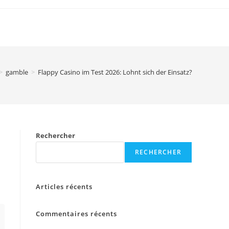
>
gamble
>
Flappy Casino im Test 2026: Lohnt sich der Einsatz?
Rechercher
RECHERCHER
Articles récents
Commentaires récents