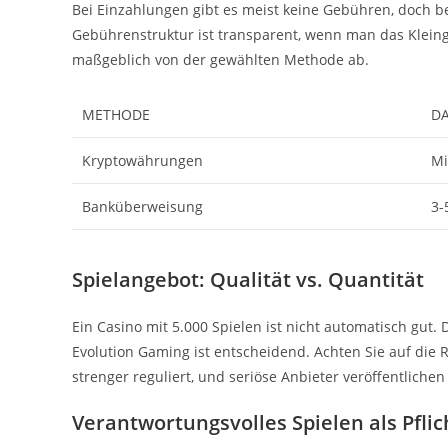
Bei Einzahlungen gibt es meist keine Gebühren, doch be
Gebührenstruktur ist transparent, wenn man das Kleing
maßgeblich von der gewählten Methode ab.
METHODE
D
Kryptowährungen
Mi
Banküberweisung
3-
Spielangebot: Qualität vs. Quantität
Ein Casino mit 5.000 Spielen ist nicht automatisch gut. 
Evolution Gaming ist entscheidend. Achten Sie auf die R
strenger reguliert, und seriöse Anbieter veröffentliche
Verantwortungsvolles Spielen als Pflic