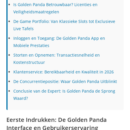
Is Golden Panda Betrouwbaar? Licenties en
Veiligheidsmaatregelen
De Game Portfolio: Van Klassieke Slots tot Exclusieve
Live Tafels
Inloggen en Toegang: De Golden Panda App en
Mobiele Prestaties
Storten en Opnemen: Transactiesnelheid en
Kostenstructuur
Klantenservice: Bereikbaarheid en Kwaliteit in 2026
De Concurrentiepositie: Waar Golden Panda Uitblinkt
Conclusie van de Expert: Is Golden Panda de Sprong
Waard?
Eerste Indrukken: De Golden Panda
Interface en Gebruikerservaring