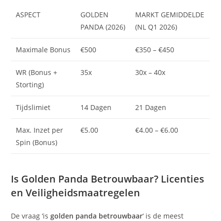
ASPECT
GOLDEN
MARKT GEMIDDELDE
PANDA (2026)
(NL Q1 2026)
Maximale Bonus
€500
€350 – €450
WR (Bonus +
35x
30x – 40x
Storting)
Tijdslimiet
14 Dagen
21 Dagen
Max. Inzet per
€5.00
€4.00 – €6.00
Spin (Bonus)
Is Golden Panda Betrouwbaar? Licenties
en Veiligheidsmaatregelen
De vraag ‘is
golden panda betrouwbaar
‘ is de meest