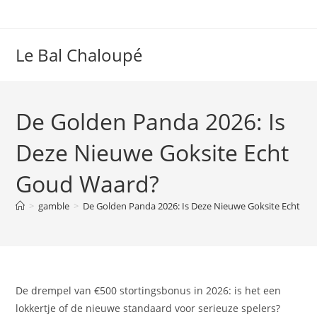
Skip
to
content
Le Bal Chaloupé
De Golden Panda 2026: Is
Deze Nieuwe Goksite Echt
Goud Waard?
>
gamble
>
De Golden Panda 2026: Is Deze Nieuwe Goksite Echt G
De drempel van €500 stortingsbonus in 2026: is het een
lokkertje of de nieuwe standaard voor serieuze spelers?