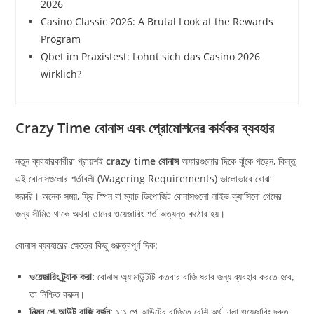
2026
Casino Classic 2026: A Brutal Look at the Rewards
Program
Qbet im Praxistest: Lohnt sich das Casino 2026
wirklich?
Crazy Time বোনাস এবং প্রোমোশনের কার্যকর ব্যবহার
নতুন ব্যবহারকারীরা প্রায়শই
crazy time বোনাস
অফারগুলোর দিকে ঝুঁকে পড়েন, কিন্তু
এই বোনাসগুলোর শর্তাবলী (Wagering Requirements) ভালোভাবে বোঝা
জরুরি। অনেক সময়, ফ্রি স্পিন বা ম্যাচ ডিপোজিট বোনাসগুলো লাইভ ক্যাসিনো গেমের
জন্য সীমিত থাকে অথবা তাদের ওয়েজারিং শর্ত অত্যন্ত কঠোর হয়।
বোনাস ব্যবহারের ক্ষেত্রে কিছু গুরুত্বপূর্ণ দিক:
ওয়েজারিং ট্র্যাক করা:
বোনাস অ্যামাউন্টটি কতবার বাজি ধরার জন্য ব্যবহার করতে হবে,
তা নিশ্চিত করুন।
নিম্ন পে-আউট বাজি বর্জন:
১:১ পে-আউটের বাজিতে বেশি অর্থ ঢালা ওয়েজারিং দ্রুত