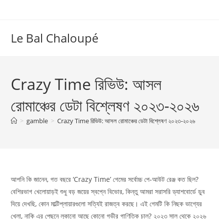
Skip
to
content
Le Bal Chaloupé
Crazy Time রিভিউ: আসল
রোমাঞ্চের ডেটা বিশ্লেষণ ২০২৩-২০২৬
>
gamble
>
Crazy Time রিভিউ: আসল রোমাঞ্চের ডেটা বিশ্লেষণ ২০২৩-২০২৬
আপনি কি জানেন, গত বছরে ‘Crazy Time’ গেমের সর্বোচ্চ পে-আউট রেঞ্জ কত ছিল?
বেশিরভাগ খেলোয়াড়ই শুধু বড় জয়ের স্বপ্নে বিভোর, কিন্তু আমরা সরাসরি ড্যাশবোর্ডে ডুব
দিয়ে দেখছি, কোন মাল্টিপ্লায়ারগুলো সত্যিই রাজত্ব করছে। এই গেমটি কি নিছক ভাগ্যের
খেলা, নাকি এর পেছনে লুকানো আছে কোনো গভীর গাণিতিক চাল? ২০২৩ সাল থেকে ২০২৬