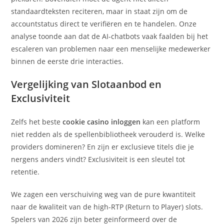
standaardteksten reciteren, maar in staat zijn om de
accountstatus direct te verifiëren en te handelen. Onze
analyse toonde aan dat de AI-chatbots vaak faalden bij het
escaleren van problemen naar een menselijke medewerker
binnen de eerste drie interacties.
Vergelijking van Slotaanbod en
Exclusiviteit
Zelfs het beste
cookie casino inloggen
kan een platform
niet redden als de spellenbibliotheek verouderd is. Welke
providers domineren? En zijn er exclusieve titels die je
nergens anders vindt? Exclusiviteit is een sleutel tot
retentie.
We zagen een verschuiving weg van de pure kwantiteit
naar de kwaliteit van de high-RTP (Return to Player) slots.
Spelers van 2026 zijn beter geïnformeerd over de