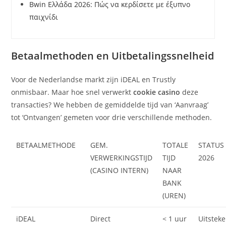
Bwin Ελλάδα 2026: Πώς να κερδίσετε με έξυπνο
παιχνίδι
Betaalmethoden en Uitbetalingssnelheid
Voor de Nederlandse markt zijn iDEAL en Trustly
onmisbaar. Maar hoe snel verwerkt
cookie casino
deze
transacties? We hebben de gemiddelde tijd van ‘Aanvraag’
tot ‘Ontvangen’ gemeten voor drie verschillende methoden.
BETAALMETHODE
GEM.
TOTALE
STATUS
VERWERKINGSTIJD
TIJD
2026
(CASINO INTERN)
NAAR
BANK
(UREN)
iDEAL
Direct
< 1 uur
Uitstek