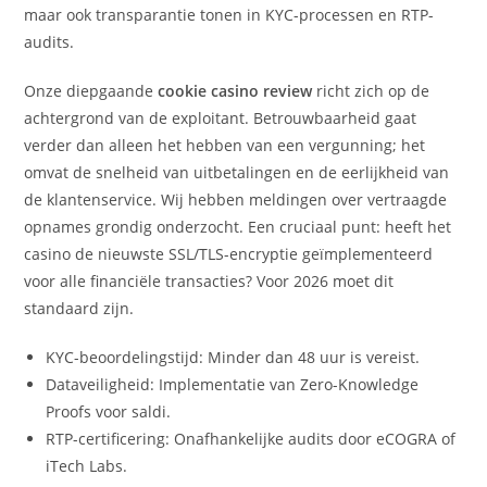
maar ook transparantie tonen in KYC-processen en RTP-
audits.
Onze diepgaande
cookie casino review
richt zich op de
achtergrond van de exploitant. Betrouwbaarheid gaat
verder dan alleen het hebben van een vergunning; het
omvat de snelheid van uitbetalingen en de eerlijkheid van
de klantenservice. Wij hebben meldingen over vertraagde
opnames grondig onderzocht. Een cruciaal punt: heeft het
casino de nieuwste SSL/TLS-encryptie geïmplementeerd
voor alle financiële transacties? Voor 2026 moet dit
standaard zijn.
KYC-beoordelingstijd: Minder dan 48 uur is vereist.
Dataveiligheid: Implementatie van Zero-Knowledge
Proofs voor saldi.
RTP-certificering: Onafhankelijke audits door eCOGRA of
iTech Labs.