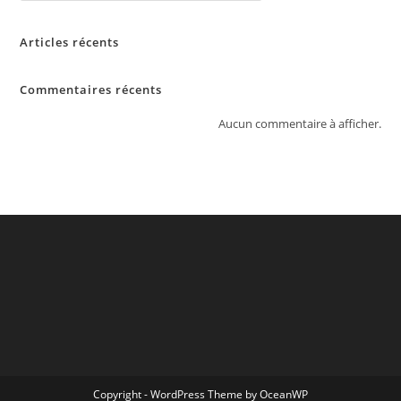
Articles récents
Commentaires récents
Aucun commentaire à afficher.
Copyright - WordPress Theme by OceanWP