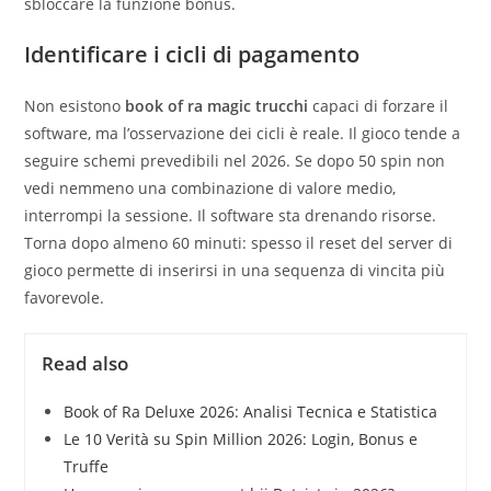
sbloccare la funzione bonus.
Identificare i cicli di pagamento
Non esistono
book of ra magic trucchi
capaci di forzare il
software, ma l’osservazione dei cicli è reale. Il gioco tende a
seguire schemi prevedibili nel 2026. Se dopo 50 spin non
vedi nemmeno una combinazione di valore medio,
interrompi la sessione. Il software sta drenando risorse.
Torna dopo almeno 60 minuti: spesso il reset del server di
gioco permette di inserirsi in una sequenza di vincita più
favorevole.
Read also
Book of Ra Deluxe 2026: Analisi Tecnica e Statistica
Le 10 Verità su Spin Million 2026: Login, Bonus e
Truffe