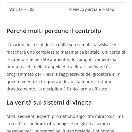
Vincita > 50x
Prelievo parziale o stop
Perché molti perdono il controllo
Il fascino della slot deriva dalla sua semplicità visiva, che
maschera una complessità matematica brutale. Chi cerca di
recuperare le perdite aumentando compulsivamente la
puntata cade nella trappola del « tilt ». Il software è
programmato per rilevare l’aggressività del giocatore e, in
quei momenti, la frequenza di vincita tende a ridursi
drasticamente. La disciplina è l’unica arma efficace.
La verità sui sistemi di vincita
Molti sedicenti esperti promettono algoritmi miracolosi, ma
la realtà è che
book of ra magic
è un gioco a somma
negativa per il giocatore nel lungo periodo. Chi ottiene