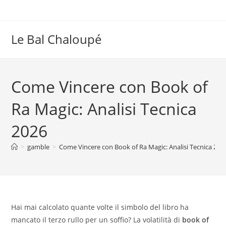
Skip
to
content
Le Bal Chaloupé
Come Vincere con Book of
Ra Magic: Analisi Tecnica
2026
>
gamble
>
Come Vincere con Book of Ra Magic: Analisi Tecnica 202
Hai mai calcolato quante volte il simbolo del libro ha
mancato il terzo rullo per un soffio? La volatilità di
book of