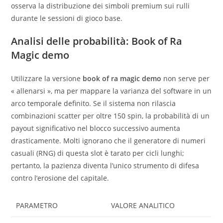
osserva la distribuzione dei simboli premium sui rulli
durante le sessioni di gioco base.
Analisi delle probabilità: Book of Ra
Magic demo
Utilizzare la versione
book of ra magic demo
non serve per
« allenarsi », ma per mappare la varianza del software in un
arco temporale definito. Se il sistema non rilascia
combinazioni scatter per oltre 150 spin, la probabilità di un
payout significativo nel blocco successivo aumenta
drasticamente. Molti ignorano che il generatore di numeri
casuali (RNG) di questa slot è tarato per cicli lunghi;
pertanto, la pazienza diventa l’unico strumento di difesa
contro l’erosione del capitale.
PARAMETRO
VALORE ANALITICO