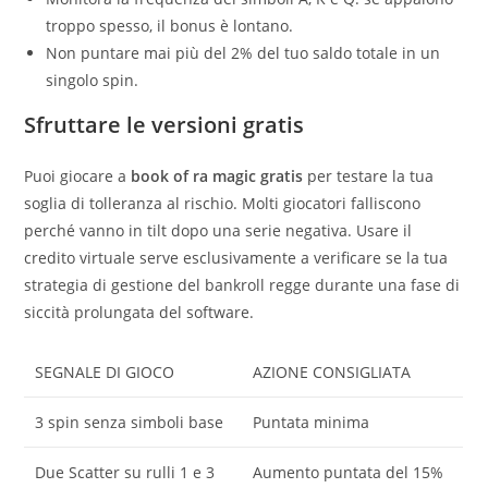
troppo spesso, il bonus è lontano.
Non puntare mai più del 2% del tuo saldo totale in un
singolo spin.
Sfruttare le versioni gratis
Puoi giocare a
book of ra magic gratis
per testare la tua
soglia di tolleranza al rischio. Molti giocatori falliscono
perché vanno in tilt dopo una serie negativa. Usare il
credito virtuale serve esclusivamente a verificare se la tua
strategia di gestione del bankroll regge durante una fase di
siccità prolungata del software.
SEGNALE DI GIOCO
AZIONE CONSIGLIATA
3 spin senza simboli base
Puntata minima
Due Scatter su rulli 1 e 3
Aumento puntata del 15%