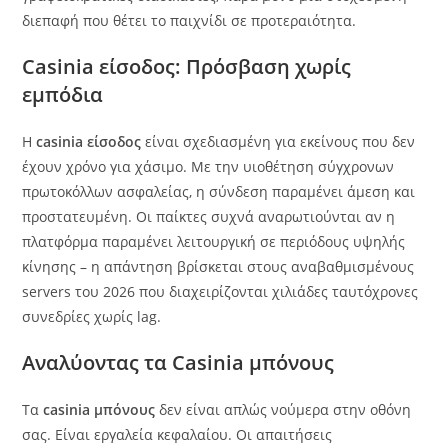
διεπαφή που θέτει το παιχνίδι σε προτεραιότητα.
Casinia είσοδος: Πρόσβαση χωρίς
εμπόδια
Η
casinia είσοδος
είναι σχεδιασμένη για εκείνους που δεν
έχουν χρόνο για χάσιμο. Με την υιοθέτηση σύγχρονων
πρωτοκόλλων ασφαλείας, η σύνδεση παραμένει άμεση και
προστατευμένη. Οι παίκτες συχνά αναρωτιούνται αν η
πλατφόρμα παραμένει λειτουργική σε περιόδους υψηλής
κίνησης – η απάντηση βρίσκεται στους αναβαθμισμένους
servers του 2026 που διαχειρίζονται χιλιάδες ταυτόχρονες
συνεδρίες χωρίς lag.
Αναλύοντας τα Casinia μπόνους
Τα
casinia μπόνους
δεν είναι απλώς νούμερα στην οθόνη
σας. Είναι εργαλεία κεφαλαίου. Οι απαιτήσεις