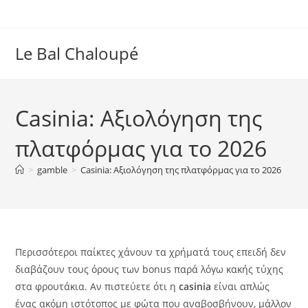
Skip
to
content
Le Bal Chaloupé
Casinia: Αξιολόγηση της
πλατφόρμας για το 2026
>
gamble
>
Casinia: Αξιολόγηση της πλατφόρμας για το 2026
Περισσότεροι παίκτες χάνουν τα χρήματά τους επειδή δεν
διαβάζουν τους όρους των bonus παρά λόγω κακής τύχης
στα φρουτάκια. Αν πιστεύετε ότι η
casinia
είναι απλώς
ένας ακόμη ιστότοπος με φώτα που αναβοσβήνουν, μάλλον