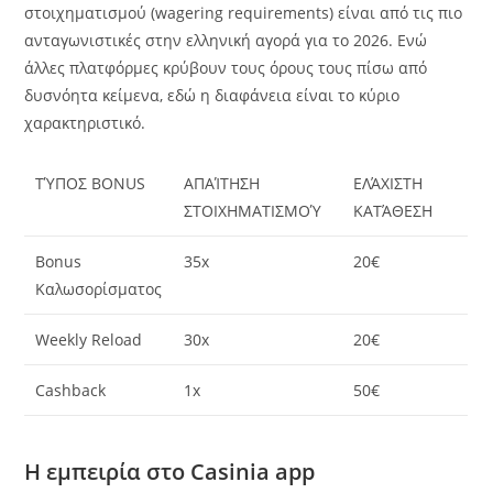
στοιχηματισμού (wagering requirements) είναι από τις πιο
ανταγωνιστικές στην ελληνική αγορά για το 2026. Ενώ
άλλες πλατφόρμες κρύβουν τους όρους τους πίσω από
δυσνόητα κείμενα, εδώ η διαφάνεια είναι το κύριο
χαρακτηριστικό.
ΤΎΠΟΣ BONUS
ΑΠΑΊΤΗΣΗ
ΕΛΆΧΙΣΤΗ
ΣΤΟΙΧΗΜΑΤΙΣΜΟΎ
ΚΑΤΆΘΕΣΗ
Bonus
35x
20€
Καλωσορίσματος
Weekly Reload
30x
20€
Cashback
1x
50€
Η εμπειρία στο Casinia app