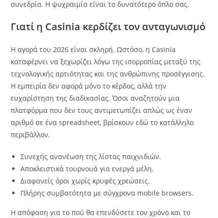
συνεδρία. Η ψυχραιμία είναι το δυνατότερο όπλο σας.
Γιατί η Casinia κερδίζει τον ανταγωνισμό
Η αγορά του 2026 είναι σκληρή. Ωστόσο, η Casinia
καταφέρνει να ξεχωρίζει λόγω της ισορροπίας μεταξύ της
τεχνολογικής αρτιότητας και της ανθρώπινης προσέγγισης.
Η εμπειρία δεν αφορά μόνο το κέρδος, αλλά την
ευχαρίστηση της διαδικασίας. Όσοι αναζητούν μια
πλατφόρμα που δεν τους αντιμετωπίζει απλώς ως έναν
αριθμό σε ένα spreadsheet, βρίσκουν εδώ το κατάλληλο
περιβάλλον.
Συνεχής ανανέωση της λίστας παιχνιδιών.
Αποκλειστικά τουρνουά για ενεργά μέλη.
Διαφανείς όροι χωρίς κρυφές χρεώσεις.
Πλήρης συμβατότητα με σύγχρονα mobile browsers.
Η απόφαση για το πού θα επενδύσετε τον χρόνο και το