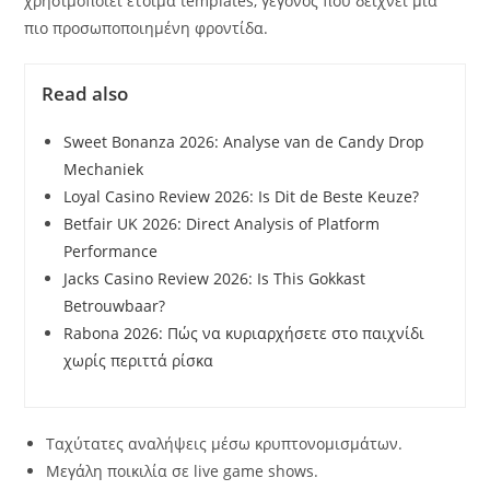
χρησιμοποιεί έτοιμα templates, γεγονός που δείχνει μια
πιο προσωποποιημένη φροντίδα.
Read also
Sweet Bonanza 2026: Analyse van de Candy Drop
Mechaniek
Loyal Casino Review 2026: Is Dit de Beste Keuze?
Betfair UK 2026: Direct Analysis of Platform
Performance
Jacks Casino Review 2026: Is This Gokkast
Betrouwbaar?
Rabona 2026: Πώς να κυριαρχήσετε στο παιχνίδι
χωρίς περιττά ρίσκα
Ταχύτατες αναλήψεις μέσω κρυπτονομισμάτων.
Μεγάλη ποικιλία σε live game shows.