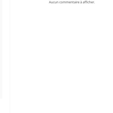
Aucun commentaire à afficher.