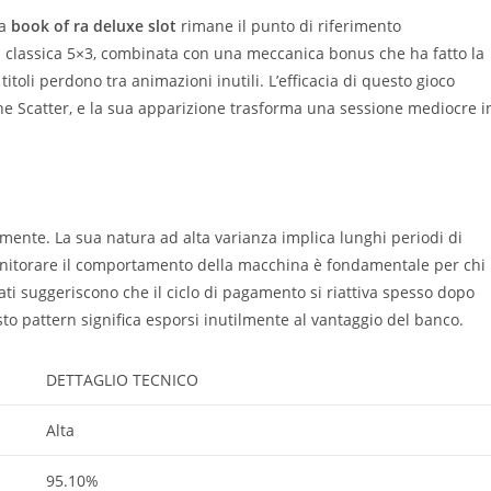
la
book of ra deluxe slot
rimane il punto di riferimento
ura classica 5×3, combinata con una meccanica bonus che ha fatto la
itoli perdono tra animazioni inutili. L’efficacia di questo gioco
 che Scatter, e la sua apparizione trasforma una sessione mediocre i
mente. La sua natura ad alta varianza implica lunghi periodi di
 Monitorare il comportamento della macchina è fondamentale per chi
dati suggeriscono che il ciclo di pagamento si riattiva spesso dopo
o pattern significa esporsi inutilmente al vantaggio del banco.
DETTAGLIO TECNICO
Alta
95.10%