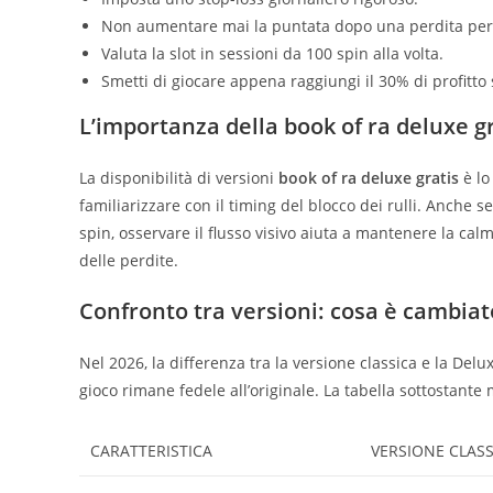
Non aumentare mai la puntata dopo una perdita per 
Valuta la slot in sessioni da 100 spin alla volta.
Smetti di giocare appena raggiungi il 30% di profitto s
L’importanza della
book of ra deluxe g
La disponibilità di versioni
book of ra deluxe gratis
è lo
familiarizzare con il timing del blocco dei rulli. Anche s
spin, osservare il flusso visivo aiuta a mantenere la ca
delle perdite.
Confronto tra versioni: cosa è cambiat
Nel 2026, la differenza tra la versione classica e la Delux
gioco rimane fedele all’originale. La tabella sottostante 
CARATTERISTICA
VERSIONE CLASS