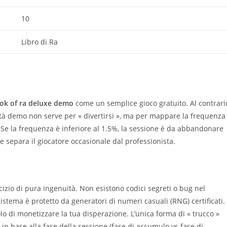
10
Libro di Ra
ok of ra deluxe demo
come un semplice gioco gratuito. Al contrari
alità demo non serve per « divertirsi », ma per mappare la frequenza
. Se la frequenza è inferiore al 1.5%, la sessione è da abbandonare
he separa il giocatore occasionale dal professionista.
izio di pura ingenuità. Non esistono codici segreti o bug nel
sistema è protetto da generatori di numeri casuali (RNG) certificati.
lo di monetizzare la tua disperazione. L’unica forma di « trucco »
in base alla fase della sessione (fase di accumulo vs fase di