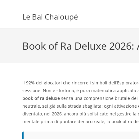
Skip
to
Le Bal Chaloupé
content
Book of Ra Deluxe 2026: A
Il 92% dei giocatori che rincorre i simboli dell’Esplorato
sessione. Non è sfortuna, è pura matematica applicata a 
book of ra deluxe
senza una comprensione brutale dei c
neutrale, sei già sulla strada sbagliata: ogni attivazione
diventato, nel 2026, ancora più sofisticato nel gestire la
mentale prima di puntare denaro reale, la
book of ra de