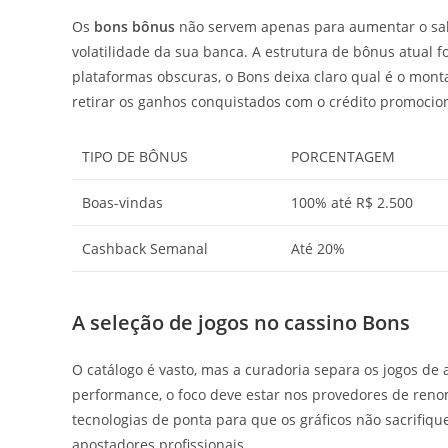
Os
bons bônus
não servem apenas para aumentar o saldo
volatilidade da sua banca. A estrutura de bônus atual f
plataformas obscuras, o Bons deixa claro qual é o monta
retirar os ganhos conquistados com o crédito promocion
TIPO DE BÔNUS
PORCENTAGEM
Boas-vindas
100% até R$ 2.500
Cashback Semanal
Até 20%
A seleção de jogos no cassino Bons
O catálogo é vasto, mas a curadoria separa os jogos de 
performance, o foco deve estar nos provedores de ren
tecnologias de ponta para que os gráficos não sacrifiqu
apostadores profissionais.