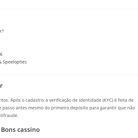
r?
26
& Speelopties
r
itos. Após o cadastro, a verificação de identidade (KYC) é feita de
 passo antes mesmo do primeiro depósito para garantir que não
tifraude.
 Bons cassino