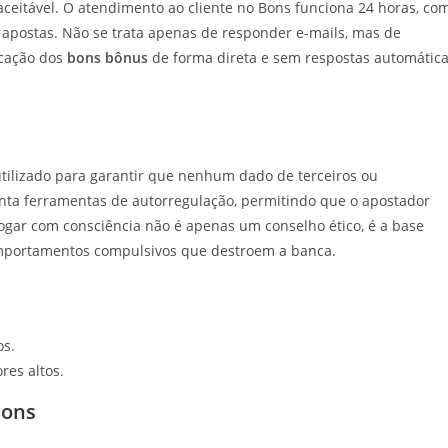
aceitável. O atendimento ao cliente no Bons funciona 24 horas, co
apostas. Não se trata apenas de responder e-mails, mas de
icação dos
bons bônus
de forma direta e sem respostas automátic
 utilizado para garantir que nenhum dado de terceiros ou
ta ferramentas de autorregulação, permitindo que o apostador
 Jogar com consciência não é apenas um conselho ético, é a base
omportamentos compulsivos que destroem a banca.
os.
res altos.
Bons