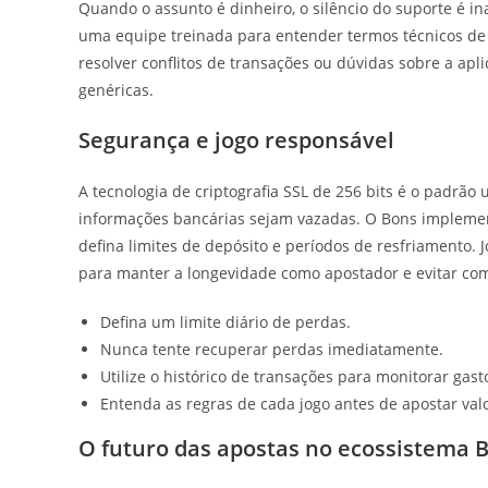
Quando o assunto é dinheiro, o silêncio do suporte é in
uma equipe treinada para entender termos técnicos de 
resolver conflitos de transações ou dúvidas sobre a apl
genéricas.
Segurança e jogo responsável
A tecnologia de criptografia SSL de 256 bits é o padrão
informações bancárias sejam vazadas. O Bons implemen
defina limites de depósito e períodos de resfriamento.
para manter a longevidade como apostador e evitar c
Defina um limite diário de perdas.
Nunca tente recuperar perdas imediatamente.
Utilize o histórico de transações para monitorar gast
Entenda as regras de cada jogo antes de apostar valo
O futuro das apostas no ecossistema 