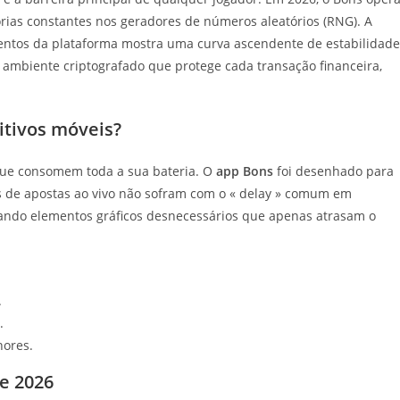
orias constantes nos geradores de números aleatórios (RNG). A
amentos da plataforma mostra uma curva ascendente de estabilidade
 ambiente criptografado que protege cada transação financeira,
itivos móveis?
ue consomem toda a sua bateria. O
app Bons
foi desenhado para
s de apostas ao vivo não sofram com o « delay » comum em
inando elementos gráficos desnecessários que apenas atrasam o
.
.
nores.
e 2026