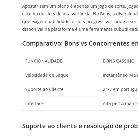
Apostar sem um plano é apenas um jogo de sorte. Jogad
escolha de slots de alta variância. No Bons, a diversida
que exigem habilidade, e slots progressivos, onde a sort
disponível na plataforma é uma ferramenta subutilizada
Comparativo: Bons vs Concorrentes e
FUNCIONALIDADE
BONS CASSINO
Velocidade de Saque
Instantâneo (via 
Suporte ao Cliente
24/7 em portugu
Interface
Alta performanc
Suporte ao cliente e resolução de pro