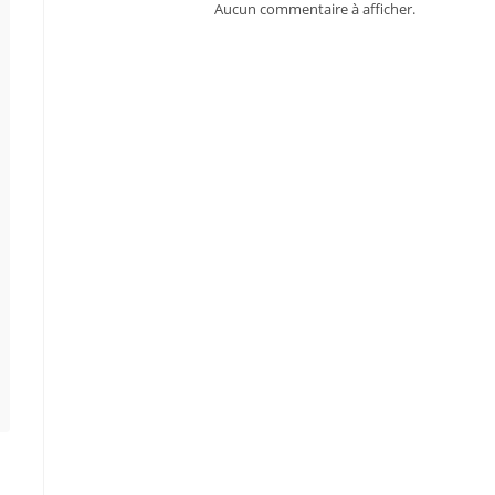
Aucun commentaire à afficher.