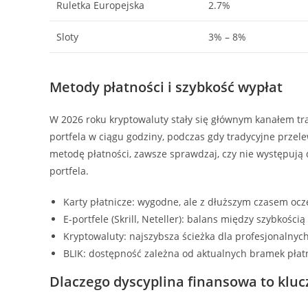
Ruletka Europejska
2.7%
Sloty
3% – 8%
Metody płatności i szybkość wypłat
W 2026 roku kryptowaluty stały się głównym kanałem tra
portfela w ciągu godziny, podczas gdy tradycyjne prze
metodę płatności, zawsze sprawdzaj, czy nie występują
portfela.
Karty płatnicze: wygodne, ale z dłuższym czasem ocz
E-portfele (Skrill, Neteller): balans między szybkośc
Kryptowaluty: najszybsza ścieżka dla profesjonalnych
BLIK: dostępność zależna od aktualnych bramek płat
Dlaczego dyscyplina finansowa to kluc