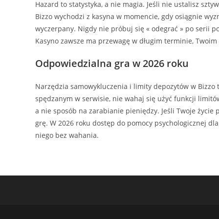
Hazard to statystyka, a nie magia. Jeśli nie ustalisz sz
Bizzo wychodzi z kasyna w momencie, gdy osiągnie wyz
wyczerpany. Nigdy nie próbuj się « odegrać » po serii p
Kasyno zawsze ma przewagę w długim terminie, Twoim 
Odpowiedzialna gra w 2026 roku
Narzędzia samowykluczenia i limity depozytów w Bizzo to
spędzanym w serwisie, nie wahaj się użyć funkcji limit
a nie sposób na zarabianie pieniędzy. Jeśli Twoje życi
grę. W 2026 roku dostęp do pomocy psychologicznej dla o
niego bez wahania.