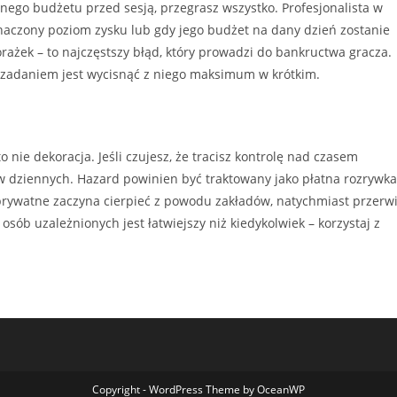
tywnego budżetu przed sesją, przegrasz wszystko. Profesjonalista w
naczony poziom zysku lub gdy jego budżet na dany dzień zostanie
orażek – to najczęstszy błąd, który prowadzi do bankructwa gracza.
zadaniem jest wycisnąć z niego maksimum w krótkim.
 nie dekoracja. Jeśli czujesz, że tracisz kontrolę nad czasem
ów dziennych. Hazard powinien być traktowany jako płatna rozrywka
e prywatne zaczyna cierpieć z powodu zakładów, natychmiast przerwi
sób uzależnionych jest łatwiejszy niż kiedykolwiek – korzystaj z
Copyright - WordPress Theme by OceanWP