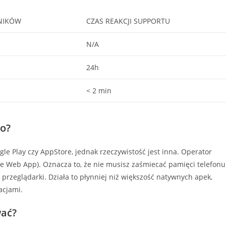
NIKÓW
CZAS REAKCJI SUPPORTU
N/A
24h
< 2 min
zo?
le Play czy AppStore, jednak rzeczywistość jest inna. Operator
e Web App). Oznacza to, że nie musisz zaśmiecać pamięci telefonu
przeglądarki. Działa to płynniej niż większość natywnych apek,
acjami.
wać?