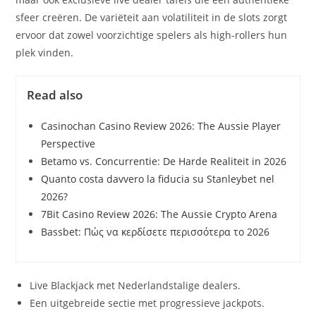
sfeer creëren. De variëteit aan volatiliteit in de slots zorgt
ervoor dat zowel voorzichtige spelers als high-rollers hun
plek vinden.
Read also
Casinochan Casino Review 2026: The Aussie Player
Perspective
Betamo vs. Concurrentie: De Harde Realiteit in 2026
Quanto costa davvero la fiducia su Stanleybet nel
2026?
7Bit Casino Review 2026: The Aussie Crypto Arena
Bassbet: Πώς να κερδίσετε περισσότερα το 2026
Live Blackjack met Nederlandstalige dealers.
Een uitgebreide sectie met progressieve jackpots.