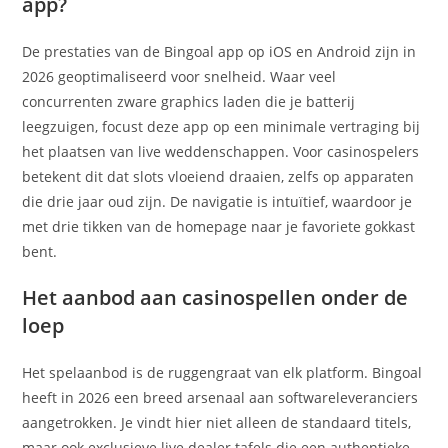
app?
De prestaties van de Bingoal app op iOS en Android zijn in
2026 geoptimaliseerd voor snelheid. Waar veel
concurrenten zware graphics laden die je batterij
leegzuigen, focust deze app op een minimale vertraging bij
het plaatsen van live weddenschappen. Voor casinospelers
betekent dit dat slots vloeiend draaien, zelfs op apparaten
die drie jaar oud zijn. De navigatie is intuïtief, waardoor je
met drie tikken van de homepage naar je favoriete gokkast
bent.
Het aanbod aan casinospellen onder de
loep
Het spelaanbod is de ruggengraat van elk platform. Bingoal
heeft in 2026 een breed arsenaal aan softwareleveranciers
aangetrokken. Je vindt hier niet alleen de standaard titels,
maar ook exclusieve live dealer tafels die een authentieke