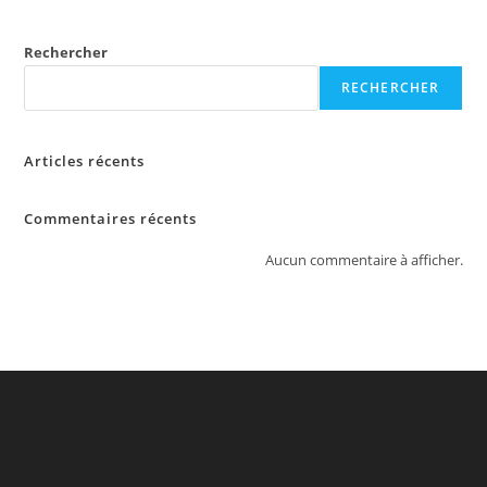
Rechercher
RECHERCHER
Articles récents
Commentaires récents
Aucun commentaire à afficher.