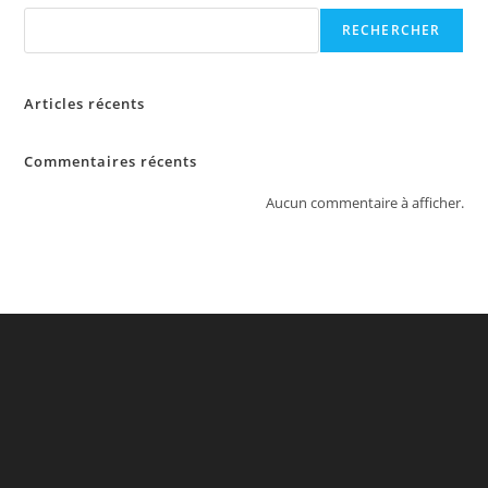
RECHERCHER
Articles récents
Commentaires récents
Aucun commentaire à afficher.