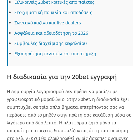
Ειλικρινείς 20bet κριτικές από παίκτες
Στοιχηματική ποικιλία και αποδόσεις
Ζωντανό καζίνο και live dealers
Ασφάλεια και αδειοδότηση το 2026
Συμβουλές διαχείρισης κεφαλαίου
Εξυπηρέτηση πελατών και υποστήριξη
Η διαδικασία για την 20bet εγγραφή
Η δημιουργία λογαριασμού δεν πρέπει να μοιάζει με
γραφειοκρατικό μαραθώνιο. Στην 20bet, η διαδικασία έχει
συμπτυχθεί σε τρία απλά βήματα, επιτρέποντάς σας να
περάσετε από το μηδέν στην πρώτη σας κατάθεση μέσα σε
λιγότερο από δύο λεπτά. Η πλατφόρμα ζητά μόνο τα
απαραίτητα στοιχεία, διασφαλίζοντας ότι η ταυτοποίηση
στοιχείων (KYC) θα ολοκληρωθεί χωρίς άσκοπες αναμονές