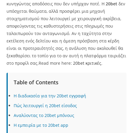
κυνηγώντας αποδόσεις που δεν υπήρχαν ποτέ. Η
20bet
δεν
υπόσχεται θαύματα, αλλά προσφέρει μια μηχανή
στοιχηματισμού που λειτουργεί με χειρουργική ακρίβεια,
αποφεύγοντας τις καθυστερήσεις στις πληρωμές που
ταλαιπωρούν τον ανταγωνισμό. Αν η ταχύτητα στην
εκτέλεση ενός δελτίου και η άμεση πρόσβαση στα κέρδη
είναι οι προτεραιότητές σας, η ανάλυση που ακολουθεί θα
ξεκαθαρίσει το τοπίο για το αν αυτή η πλατφόρμα ταιριάζει
στο προφίλ σας.Read more here:
20bet κριτικές
.
Table of Contents
Η διαδικασία για την 20bet εγγραφή
Πώς λειτουργεί η 20bet είσοδος
Αναλύοντας το 20bet μπόνους
Η εμπειρία με το 20bet app