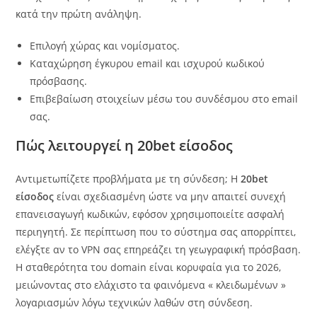
κατά την πρώτη ανάληψη.
Επιλογή χώρας και νομίσματος.
Καταχώρηση έγκυρου email και ισχυρού κωδικού
πρόσβασης.
Επιβεβαίωση στοιχείων μέσω του συνδέσμου στο email
σας.
Πώς λειτουργεί η 20bet είσοδος
Αντιμετωπίζετε προβλήματα με τη σύνδεση; Η
20bet
είσοδος
είναι σχεδιασμένη ώστε να μην απαιτεί συνεχή
επανεισαγωγή κωδικών, εφόσον χρησιμοποιείτε ασφαλή
περιηγητή. Σε περίπτωση που το σύστημα σας απορρίπτει,
ελέγξτε αν το VPN σας επηρεάζει τη γεωγραφική πρόσβαση.
Η σταθερότητα του domain είναι κορυφαία για το 2026,
μειώνοντας στο ελάχιστο τα φαινόμενα « κλειδωμένων »
λογαριασμών λόγω τεχνικών λαθών στη σύνδεση.